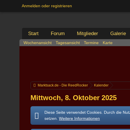
Anmelden oder registrieren
Start
Forum
Mitglieder
Galerie
Wochenansicht
Tagesansicht
Termine
Karte
Marktsack.de - Die ReedRocker
Kalender
Mittwoch, 8. Oktober 2025
Diese Seite verwendet Cookies. Durch die Nutz
setzen.
Weitere Informationen