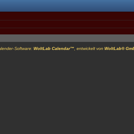
lender-Software:
WoltLab Calendar™
, entwickelt von
WoltLab® Gm