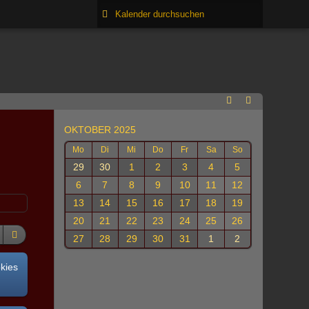
OKTOBER 2025
Mo
Di
Mi
Do
Fr
Sa
So
29
30
1
2
3
4
5
6
7
8
9
10
11
12
13
14
15
16
17
18
19
20
21
22
23
24
25
26
27
28
29
30
31
1
2
okies