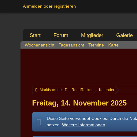
Anmelden oder registrieren
Start
Forum
Mitglieder
Galerie
Wochenansicht
Tagesansicht
Termine
Karte
Marktsack.de - Die ReedRocker
Kalender
Freitag, 14. November 2025
Diese Seite verwendet Cookies. Durch die Nutz
setzen.
Weitere Informationen