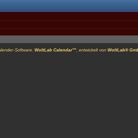
lender-Software:
WoltLab Calendar™
, entwickelt von
WoltLab® Gm