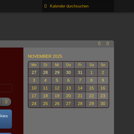
NOVEMBER 2025
Mo
Di
Mi
Do
Fr
Sa
So
27
28
29
30
31
1
2
3
4
5
6
7
8
9
10
11
12
13
14
15
16
17
18
19
20
21
22
23
24
25
26
27
28
29
30
okies