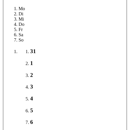
Mo
Di
Mi
Do
Fr
Sa
So
31
1
2
3
4
5
6