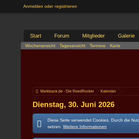
Anmelden oder registrieren
Start
Forum
Mitglieder
Galerie
Wochenansicht
Tagesansicht
Termine
Karte
Marktsack.de - Die ReedRocker
Kalender
Dienstag, 30. Juni 2026
Diese Seite verwendet Cookies. Durch die Nutz
setzen.
Weitere Informationen