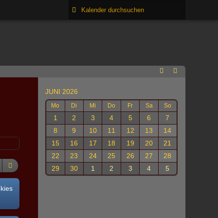
JUNI 2026
Mo
Di
Mi
Do
Fr
Sa
So
1
2
3
4
5
6
7
8
9
10
11
12
13
14
15
16
17
18
19
20
21
22
23
24
25
26
27
28
29
30
1
2
3
4
5
okies