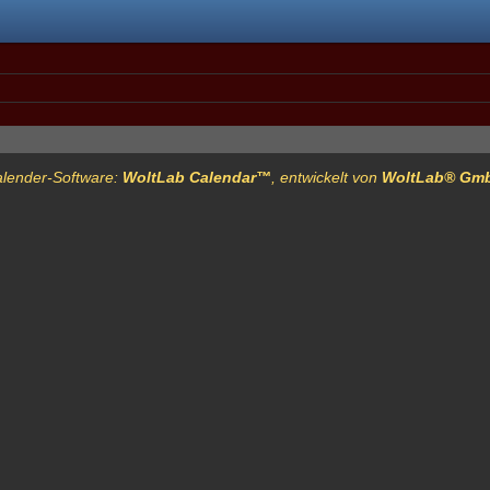
lender-Software:
WoltLab Calendar™
, entwickelt von
WoltLab® Gm