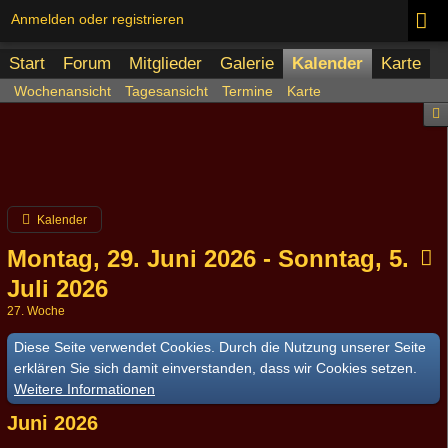
Anmelden oder registrieren
Start
Forum
Mitglieder
Galerie
Kalender
Karte
Wochenansicht
Tagesansicht
Termine
Karte
Kalender
Montag, 29. Juni 2026 - Sonntag, 5.
Juli 2026
27. Woche
Diese Seite verwendet Cookies. Durch die Nutzung unserer Seite
erklären Sie sich damit einverstanden, dass wir Cookies setzen.
Weitere Informationen
Juni 2026