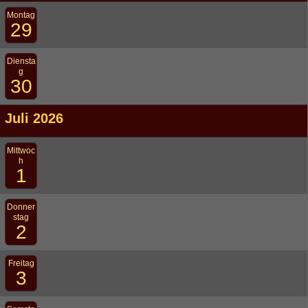
Montag
29
Diensta
g
30
Juli 2026
Mittwoc
h
1
Donner
stag
2
Freitag
3