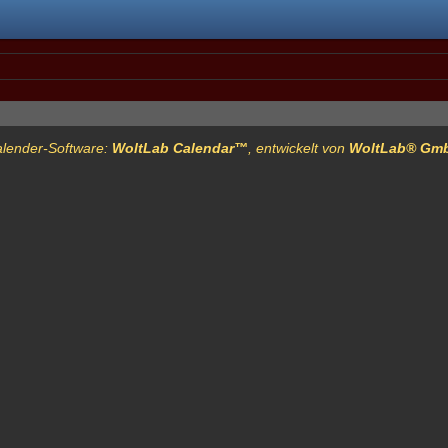
lender-Software:
WoltLab Calendar™
, entwickelt von
WoltLab® Gm