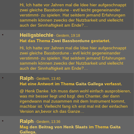
Hi, Ich hatte vor Jahren mal die Idee hier aufgeschnappt
zwei gleiche Bassbordune - evtl leicht gegeneinander
verstimmt- zu spielen. Hat seitdem jemand Erfahrungen
sammeln können zwecks der Nutzbarkeit und vielleicht
auch der Sinnhaftigkeit am Ende?…
Heiligsblechle
-
Gestern, 19:18
Hat das Thema
Zwei Bassbordune
gestartet.
Hi, Ich hatte vor Jahren mal die Idee hier aufgeschnappt
zwei gleiche Bassbordune - evtl leicht gegeneinander
verstimmt- zu spielen. Hat seitdem jemand Erfahrungen
sammeln können zwecks der Nutzbarkeit und vielleicht
auch der Sinnhaftigkeit am Ende?…
Ralph
-
Gestern, 13:40
Hat eine Antwort im Thema
Gaita Gallega
verfasst.
@ Henk Danke. Ich muss dann wohl einfach ausprobieren,
was mir besser liegt und bzgl. des Chanter, der dann
irgendwann mal zusammen mit dem Instrument kommt,
machbar ist. Vielleicht fang ich erst mal mit der einfachen
Version an,bevor ich das Ganze…
Ralph
-
Gestern, 13:36
Mag
den Beitrag von
Henk Slaats
im Thema
Gaita
Gallega
.