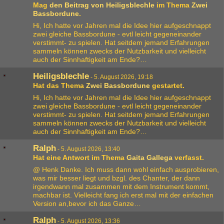
Mag
den Beitrag von
Heiligsblechle
im Thema
Zwei
Bassbordune
.
Hi, Ich hatte vor Jahren mal die Idee hier aufgeschnappt
zwei gleiche Bassbordune - evtl leicht gegeneinander
verstimmt- zu spielen. Hat seitdem jemand Erfahrungen
sammeln können zwecks der Nutzbarkeit und vielleicht
auch der Sinnhaftigkeit am Ende?…
Heiligsblechle
-
5. August 2026, 19:18
Hat das Thema
Zwei Bassbordune
gestartet.
Hi, Ich hatte vor Jahren mal die Idee hier aufgeschnappt
zwei gleiche Bassbordune - evtl leicht gegeneinander
verstimmt- zu spielen. Hat seitdem jemand Erfahrungen
sammeln können zwecks der Nutzbarkeit und vielleicht
auch der Sinnhaftigkeit am Ende?…
Ralph
-
5. August 2026, 13:40
Hat eine Antwort im Thema
Gaita Gallega
verfasst.
@ Henk Danke. Ich muss dann wohl einfach ausprobieren,
was mir besser liegt und bzgl. des Chanter, der dann
irgendwann mal zusammen mit dem Instrument kommt,
machbar ist. Vielleicht fang ich erst mal mit der einfachen
Version an,bevor ich das Ganze…
Ralph
-
5. August 2026, 13:36