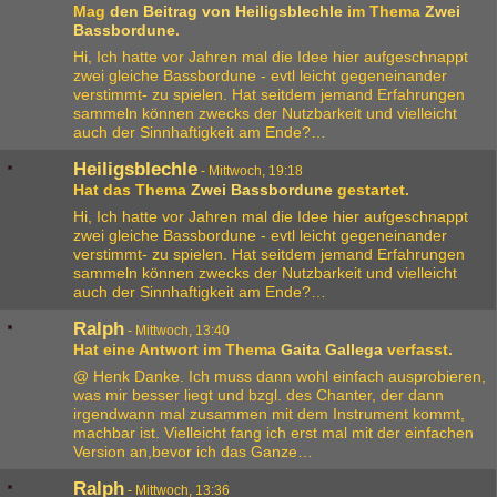
Mag
den Beitrag von
Heiligsblechle
im Thema
Zwei
Bassbordune
.
Hi, Ich hatte vor Jahren mal die Idee hier aufgeschnappt
zwei gleiche Bassbordune - evtl leicht gegeneinander
verstimmt- zu spielen. Hat seitdem jemand Erfahrungen
sammeln können zwecks der Nutzbarkeit und vielleicht
auch der Sinnhaftigkeit am Ende?…
Heiligsblechle
-
Mittwoch, 19:18
Hat das Thema
Zwei Bassbordune
gestartet.
Hi, Ich hatte vor Jahren mal die Idee hier aufgeschnappt
zwei gleiche Bassbordune - evtl leicht gegeneinander
verstimmt- zu spielen. Hat seitdem jemand Erfahrungen
sammeln können zwecks der Nutzbarkeit und vielleicht
auch der Sinnhaftigkeit am Ende?…
Ralph
-
Mittwoch, 13:40
Hat eine Antwort im Thema
Gaita Gallega
verfasst.
@ Henk Danke. Ich muss dann wohl einfach ausprobieren,
was mir besser liegt und bzgl. des Chanter, der dann
irgendwann mal zusammen mit dem Instrument kommt,
machbar ist. Vielleicht fang ich erst mal mit der einfachen
Version an,bevor ich das Ganze…
Ralph
-
Mittwoch, 13:36