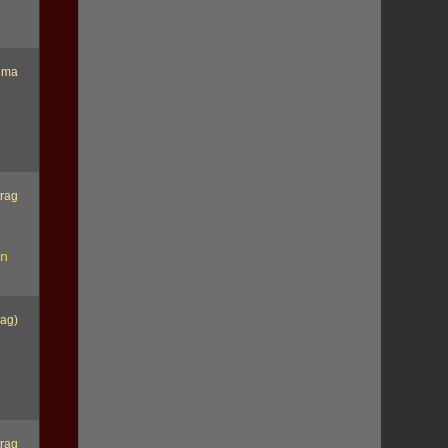
ema
trag
n
en
rag)
trag