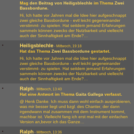
Mag
den Beitrag von
Heiligsblechle
im Thema
Zwei
Bassbordune
.
Hi, Ich hatte vor Jahren mal die Idee hier aufgeschnappt
zwei gleiche Bassbordune - evtl leicht gegeneinander
verstimmt- zu spielen. Hat seitdem jemand Erfahrungen
sammeln können zwecks der Nutzbarkeit und vielleicht
auch der Sinnhaftigkeit am Ende?…
Heiligsblechle
-
Mittwoch, 19:18
Hat das Thema
Zwei Bassbordune
gestartet.
Hi, Ich hatte vor Jahren mal die Idee hier aufgeschnappt
zwei gleiche Bassbordune - evtl leicht gegeneinander
verstimmt- zu spielen. Hat seitdem jemand Erfahrungen
sammeln können zwecks der Nutzbarkeit und vielleicht
auch der Sinnhaftigkeit am Ende?…
Ralph
-
Mittwoch, 13:40
Hat eine Antwort im Thema
Gaita Gallega
verfasst.
@ Henk Danke. Ich muss dann wohl einfach ausprobieren,
was mir besser liegt und bzgl. des Chanter, der dann
irgendwann mal zusammen mit dem Instrument kommt,
machbar ist. Vielleicht fang ich erst mal mit der einfachen
Version an,bevor ich das Ganze…
Ralph
-
Mittwoch, 13:36