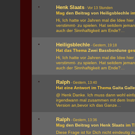
Henk Slaats
-
Vor 13 Stunden
Mag
den Beitrag von
Heiligsblechle
im
Hi, Ich hatte vor Jahren mal die Idee hi
verstimmt- zu spielen. Hat seitdem jema
auch der Sinnhaftigkeit am Ende?…
Heiligsblechle
-
Gestern, 19:18
Hat das Thema
Zwei Bassbordune
gest
Hi, Ich hatte vor Jahren mal die Idee hi
verstimmt- zu spielen. Hat seitdem jema
auch der Sinnhaftigkeit am Ende?…
Ralph
-
Gestern, 13:40
Hat eine Antwort im Thema
Gaita Gall
@ Henk Danke. Ich muss dann wohl einfac
irgendwann mal zusammen mit dem Instrum
Version an,bevor ich das Ganze…
Ralph
-
Gestern, 13:36
Mag
den Beitrag von
Henk Slaats
im 
Diese Frage ist für Dich nicht eindeutig 