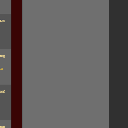
trag
trag
se
rag)
trag