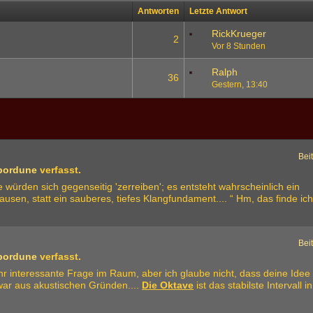
Antworten
Letzte Antwort
RickKrueger
2
Vor 8 Stunden
Ralph
36
Gestern, 13:40
1
2
Bei
bordune
verfasst.
 würden sich gegenseitig 'zerreiben'; es entsteht wahrscheinlich ein
sen, statt ein sauberes, tiefes Klangfundament.... “ Hm, das finde ic
Bei
bordune
verfasst.
sehr interessante Frage im Raum, aber ich glaube nicht, dass deine Idee 
zwar aus akustischen Gründen....
Die Oktave
ist das stabilste Intervall in