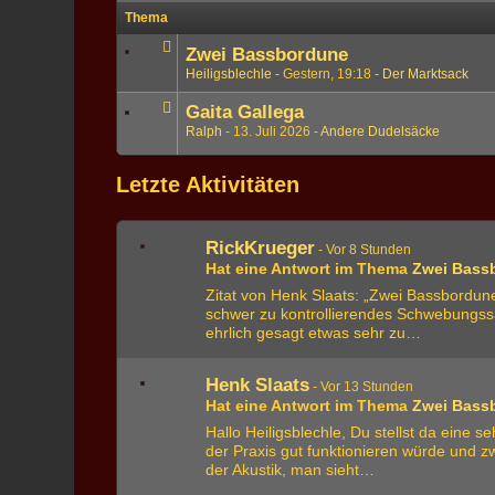
Thema
Zwei Bassbordune
Heiligsblechle
Gestern, 19:18
Der Marktsack
Gaita Gallega
Ralph
13. Juli 2026
Andere Dudelsäcke
Letzte Aktivitäten
RickKrueger
-
Vor 8 Stunden
Hat eine Antwort im Thema
Zwei Bass
Zitat von Henk Slaats: „Zwei Bassbordune
schwer zu kontrollierendes Schwebungssau
ehrlich gesagt etwas sehr zu…
Henk Slaats
-
Vor 13 Stunden
Hat eine Antwort im Thema
Zwei Bass
Hallo Heiligsblechle, Du stellst da eine 
der Praxis gut funktionieren würde und 
der Akustik, man sieht…