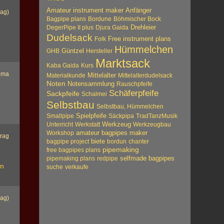
Amateur instrument maker
Anfänger
rag)
Bagpipe plans
Bordune
Böhmischer Bock
Drehleier
DegerPipe II plus
Djura Gaida
Dudelsack
Free instrument plans
Folk
Hümmelchen
Güntzel
GHB
Hersteller
Marktsack
Kaba Gaida
Kurs
ema
Mittelalter
Materialkunde
Mittelalterdudelsack
Noten
Notensammlung
Rauschpfeife
Schäferpfeife
Sackpfeife
Schalmei
Selbstbau
Selbstbau, Hümmelchen
Spielpfeife
Smallpipe
Säckpipa
TradTanzMusik
Werkzeug
Unterricht
Werkstatt
Werkzeugbau
amateur bagpipes maker
Workshop
trag
biete
bagpipe project
bordun
chanter
pipemaking
free bagpipes plans
n
pipemaking plans
redpipe
selfmade bagpipes
en
suche
verkaufe
rag)