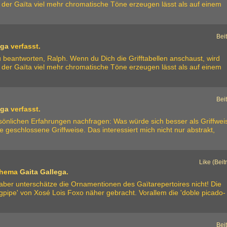
uf der Gaïta viel mehr chromatische Töne erzeugen lässt als auf einem
Bei
ega
verfasst.
zu beantworten, Ralph. Wenn du Dich die Grifftabellen anschaust, wird
uf der Gaïta viel mehr chromatische Töne erzeugen lässt als auf einem
Bei
ega
verfasst.
rsönlichen Erfahrungen nachfragen: Was würde sich besser als Griffwei
ie geschlossene Griffweise. Das interessiert mich nicht nur abstrakt,
Like (Beit
Thema
Gaita Gallega
.
 aber unterschätze die Ornamentionen des Gaïtarepertoires nicht! Die
agpipe' von Xosé Lois Foxo näher gebracht. Vorallem die 'doble picado-
Bei