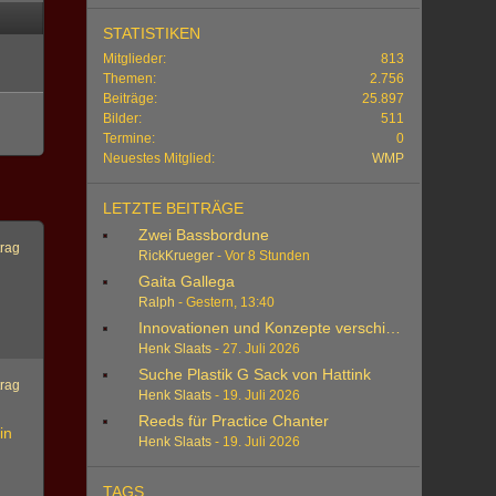
STATISTIKEN
Mitglieder
813
Themen
2.756
Beiträge
25.897
Bilder
511
Termine
0
Neuestes Mitglied
WMP
LETZTE BEITRÄGE
Zwei Bassbordune
trag
RickKrueger
-
Vor 8 Stunden
Gaita Gallega
Ralph
-
Gestern, 13:40
h
Innovationen und Konzepte verschiedener Herstell
Henk Slaats
-
27. Juli 2026
Suche Plastik G Sack von Hattink
trag
Henk Slaats
-
19. Juli 2026
Reeds für Practice Chanter
in
Henk Slaats
-
19. Juli 2026
TAGS