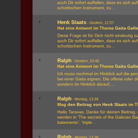
auch Dir sofort auffallen, dass es sich a
schottischen Instrument, zu…
Henk Slaats
-
Gestern, 12:07
Hat eine Antwort im Thema
Gaita Gall
Diese Frage ist für Dich nicht eindeutig 
auch Dir sofort auffallen, dass es sich a
schottischen Instrument, zu…
Ralph
-
Gestern, 10:46
Hat eine Antwort im Thema
Gaita Gall
Ich muss nochmal im Hinblick auf die pe
bei einer Gaita eignen: Die offene oder d
sondern im Hinblick darauf,…
Ralph
-
Montag, 13:36
Mag
den Beitrag von
Henk Slaats
im 
Hallo Taravas, Danke für deinen Beitrag,
werden in 'The secrets of the Galician B
batemento', 'triple…
Ralph
-
Montag, 13:36