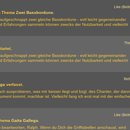
Like (Beit
 Thema
Zwei Bassbordune
.
er aufgeschnappt zwei gleiche Bassbordune - evtl leicht gegeneinander
nd Erfahrungen sammeln können zwecks der Nutzbarkeit und vielleicht
Th
artet.
er aufgeschnappt zwei gleiche Bassbordune - evtl leicht gegeneinander
nd Erfahrungen sammeln können zwecks der Nutzbarkeit und vielleicht
Bei
ega
verfasst.
h ausprobieren, was mir besser liegt und bzgl. des Chanter, der dan
ent kommt, machbar ist. Vielleicht fang ich erst mal mit der einfach
Like (Beit
Thema
Gaita Gallega
.
zu beantworten, Ralph. Wenn du Dich die Grifftabellen anschaust, wird