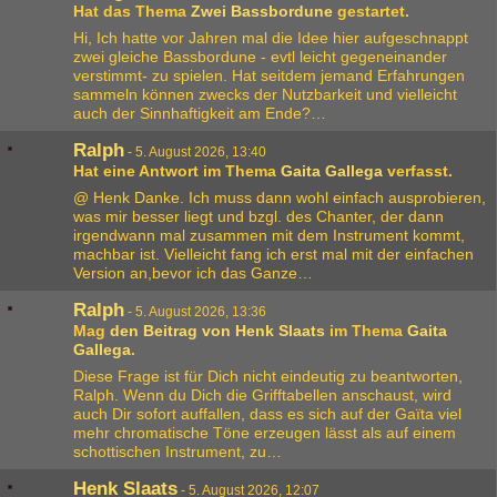
Hat das Thema
Zwei Bassbordune
gestartet.
Hi, Ich hatte vor Jahren mal die Idee hier aufgeschnappt
zwei gleiche Bassbordune - evtl leicht gegeneinander
verstimmt- zu spielen. Hat seitdem jemand Erfahrungen
sammeln können zwecks der Nutzbarkeit und vielleicht
auch der Sinnhaftigkeit am Ende?…
Ralph
-
5. August 2026, 13:40
Hat eine Antwort im Thema
Gaita Gallega
verfasst.
@ Henk Danke. Ich muss dann wohl einfach ausprobieren,
was mir besser liegt und bzgl. des Chanter, der dann
irgendwann mal zusammen mit dem Instrument kommt,
machbar ist. Vielleicht fang ich erst mal mit der einfachen
Version an,bevor ich das Ganze…
Ralph
-
5. August 2026, 13:36
Mag
den Beitrag von
Henk Slaats
im Thema
Gaita
Gallega
.
Diese Frage ist für Dich nicht eindeutig zu beantworten,
Ralph. Wenn du Dich die Grifftabellen anschaust, wird
auch Dir sofort auffallen, dass es sich auf der Gaïta viel
mehr chromatische Töne erzeugen lässt als auf einem
schottischen Instrument, zu…
Henk Slaats
-
5. August 2026, 12:07