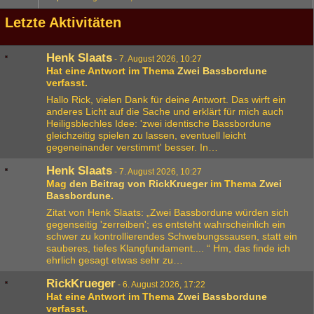
Letzte Aktivitäten
Henk Slaats
-
7. August 2026, 10:27
Hat eine Antwort im Thema
Zwei Bassbordune
verfasst.
Hallo Rick, vielen Dank für deine Antwort. Das wirft ein
anderes Licht auf die Sache und erklärt für mich auch
Heiligsblechles Idee: 'zwei identische Bassbordune
gleichzeitig spielen zu lassen, eventuell leicht
gegeneinander verstimmt' besser. In…
Henk Slaats
-
7. August 2026, 10:27
Mag
den Beitrag von
RickKrueger
im Thema
Zwei
Bassbordune
.
Zitat von Henk Slaats: „Zwei Bassbordune würden sich
gegenseitig 'zerreiben'; es entsteht wahrscheinlich ein
schwer zu kontrollierendes Schwebungssausen, statt ein
sauberes, tiefes Klangfundament.... “ Hm, das finde ich
ehrlich gesagt etwas sehr zu…
RickKrueger
-
6. August 2026, 17:22
Hat eine Antwort im Thema
Zwei Bassbordune
verfasst.