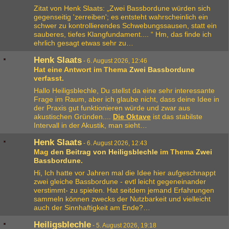
Zitat von Henk Slaats: „Zwei Bassbordune würden sich
gegenseitig 'zerreiben'; es entsteht wahrscheinlich ein
schwer zu kontrollierendes Schwebungssausen, statt ein
sauberes, tiefes Klangfundament.... “ Hm, das finde ich
ehrlich gesagt etwas sehr zu…
Henk Slaats
-
6. August 2026, 12:46
Hat eine Antwort im Thema
Zwei Bassbordune
verfasst.
Hallo Heiligsblechle, Du stellst da eine sehr interessante
Frage im Raum, aber ich glaube nicht, dass deine Idee in
der Praxis gut funktionieren würde und zwar aus
akustischen Gründen....
Die Oktave
ist das stabilste
Intervall in der Akustik, man sieht…
Henk Slaats
-
6. August 2026, 12:43
Mag
den Beitrag von
Heiligsblechle
im Thema
Zwei
Bassbordune
.
Hi, Ich hatte vor Jahren mal die Idee hier aufgeschnappt
zwei gleiche Bassbordune - evtl leicht gegeneinander
verstimmt- zu spielen. Hat seitdem jemand Erfahrungen
sammeln können zwecks der Nutzbarkeit und vielleicht
auch der Sinnhaftigkeit am Ende?…
Heiligsblechle
-
5. August 2026, 19:18