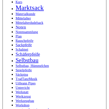
Kurs
Marktsack
Materialkunde
Mittelalter
Mittelalterdudelsack
Noten
Notensammlung
Plan
Rauschpfeife
Sackpfeife
Schalmei
Schäferpfeife
Selbstbau
Selbstbau, Hümmelchen
Spielpfeife
Säckpipa
TradTanzMusik
Uilleann Pipes
Unterricht
Werkstatt
Werkzeug
Werkzeugbau
Workshop