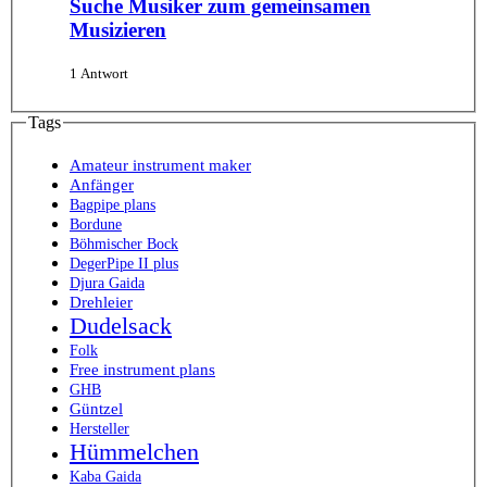
Suche Musiker zum gemeinsamen
Musizieren
1 Antwort
Tags
Amateur instrument maker
Anfänger
Bagpipe plans
Bordune
Böhmischer Bock
DegerPipe II plus
Djura Gaida
Drehleier
Dudelsack
Folk
Free instrument plans
GHB
Güntzel
Hersteller
Hümmelchen
Kaba Gaida