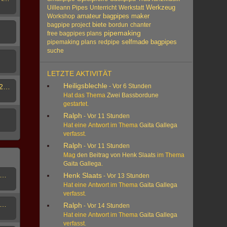
Werkzeug
Uilleann Pipes
Unterricht
Werkstatt
amateur bagpipes maker
Workshop
biete
bagpipe project
bordun
chanter
pipemaking
free bagpipes plans
pipemaking plans
redpipe
selfmade bagpipes
suche
LETZTE AKTIVITÄT
Heiligsblechle
Corvus Corax in Berlin 16/12/2023, kommt jemand mit?
-
Vor 6 Stunden
Hat das Thema
Zwei Bassbordune
gestartet.
Ralph
-
Vor 11 Stunden
Hat eine Antwort im Thema
Gaita Gallega
verfasst.
Ralph
-
Vor 11 Stunden
Mag
den Beitrag von
Henk Slaats
im Thema
Gaita Gallega
.
erbalg, Herstellung von Bälgen in Naturform für Boha, Gaida und Tulum
Henk Slaats
-
Vor 13 Stunden
Hat eine Antwort im Thema
Gaita Gallega
verfasst.
hrblattmaße verschiedener Hersteller und Stimmungen
Ralph
-
Vor 14 Stunden
Hat eine Antwort im Thema
Gaita Gallega
verfasst.