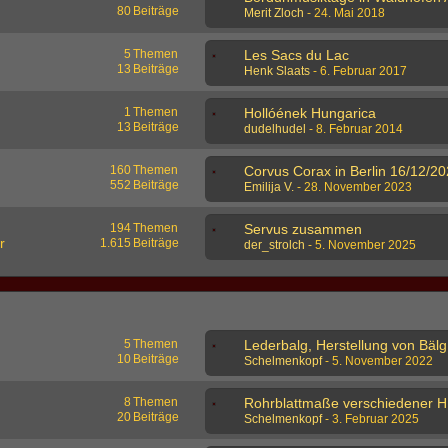
80
Beiträge
Merit Zloch
-
24. Mai 2018
5
Themen
Les Sacs du Lac
13
Beiträge
Henk Slaats
-
6. Februar 2017
1
Themen
Hollóének Hungarica
13
Beiträge
dudelhudel
-
8. Februar 2014
160
Themen
552
Beiträge
Emilija V.
-
28. November 2023
194
Themen
Servus zusammen
r
1.615
Beiträge
der_strolch
-
5. November 2025
5
Themen
Led
10
Beiträge
Schelmenkopf
-
5. November 2022
8
Themen
Ro
20
Beiträge
Schelmenkopf
-
3. Februar 2025