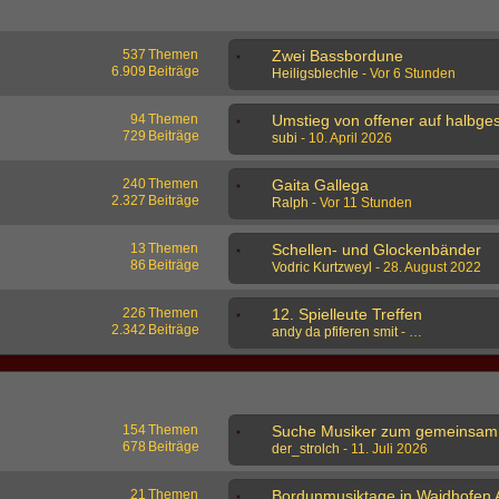
537
Themen
Zwei Bassbordune
6.909
Beiträge
Heiligsblechle
-
Vor 6 Stunden
94
Themen
729
Beiträge
subi
-
10. April 2026
240
Themen
Gaita Gallega
2.327
Beiträge
Ralph
-
Vor 11 Stunden
13
Themen
Schellen- und Glockenbänder
86
Beiträge
Vodric Kurtzweyl
-
28. August 2022
226
Themen
12. Spielleute Treffen
2.342
Beiträge
andy da pfiferen smit
-
17. September
154
Themen
S
678
Beiträge
der_strolch
-
11. Juli 2026
21
Themen