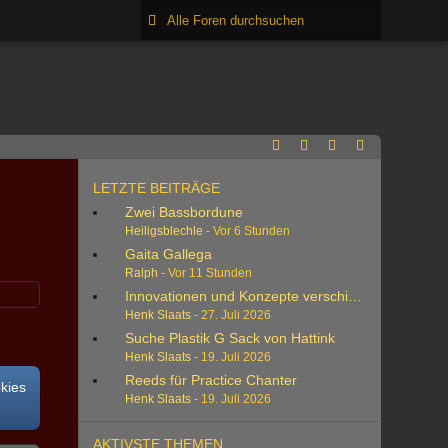
LETZTE BEITRÄGE
Zwei Bassbordune
Heiligsblechle
-
Vor 6 Stunden
Gaita Gallega
Ralph
-
Vor 11 Stunden
Innovationen und Konzepte verschiedener Herstell
Henk Slaats
-
27. Juli 2026
Suche Plastik G Sack von Hattink
Henk Slaats
-
19. Juli 2026
Reeds für Practice Chanter
okies
Henk Slaats
-
19. Juli 2026
AKTIVSTE THEMEN