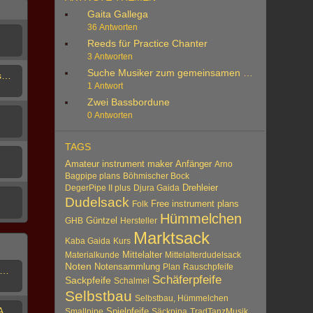
Gaita Gallega
36 Antworten
Reeds für Practice Chanter
3 Antworten
Suche Musiker zum gemeinsamen Musizieren
Umstieg von offener auf halbgeschlossene Griffweise
1 Antwort
Zwei Bassbordune
0 Antworten
TAGS
Amateur instrument maker
Anfänger
Arno
Bagpipe plans
Böhmischer Bock
Drehleier
DegerPipe II plus
Djura Gaida
Dudelsack
Free instrument plans
Folk
 2025
Hümmelchen
Güntzel
GHB
Hersteller
Marktsack
Kaba Gaida
Kurs
Mittelalter
Materialkunde
Mittelalterdudelsack
Noten
Notensammlung
Plan
Rauschpfeife
uche Musiker zum gemeinsamen Musizieren
Schäferpfeife
Sackpfeife
Schalmei
Selbstbau
Selbstbau, Hümmelchen
Bordunmusiktage in Waidhofen Abgesagt
Spielpfeife
Smallpipe
Säckpipa
TradTanzMusik