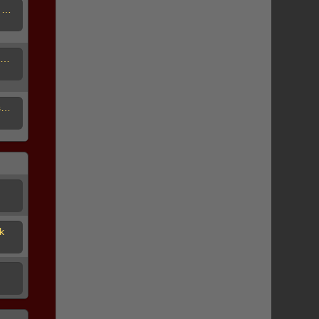
Räumer, Bauteile, Werkzeug für den Dudelsackbau & Drehleierbau
Heimische Sträucher - eine Alternative zu Tropenholz?
Innovationen und Konzepte verschiedener Hersteller
k