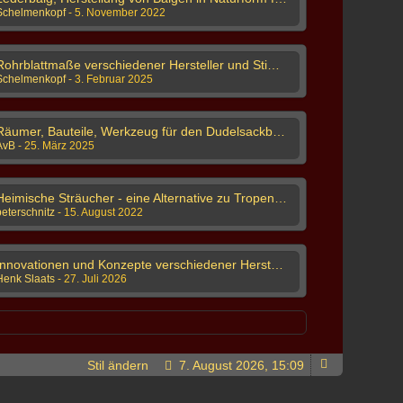
Schelmenkopf
-
5. November 2022
Rohrblattmaße verschiedener Hersteller und Stimmungen
Schelmenkopf
-
3. Februar 2025
Räumer, Bauteile, Werkzeug für den Dudelsackbau & Drehleierbau
AvB
-
25. März 2025
Heimische Sträucher - eine Alternative zu Tropenholz?
peterschnitz
-
15. August 2022
Innovationen und Konzepte verschiedener Hersteller
Henk Slaats
-
27. Juli 2026
Stil ändern
7. August 2026, 15:09