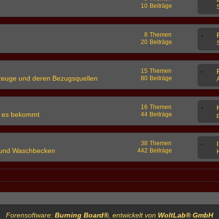
10
Beiträge
8
Themen
20
Beiträge
15
Themen
zeuge und deren Bezugsquellen
80
Beiträge
16
Themen
n es bekommt
44
Beiträge
38
Themen
d und Waschbecken
442
Beiträge
Forensoftware:
Burning Board®
, entwickelt von
WoltLab® GmbH