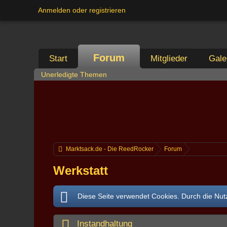
Anmelden oder registrieren
Forum
Start
Mitglieder
Gale
Unerledigte Themen
Marktsack.de - Die ReedRocker
Forum
Werkstatt
Diese Seite verwendet Cookies. Durch die Nutz
Instandhaltung