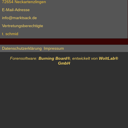
72654 Neckartenzlingen
E-Mail-Adresse
info@marktsack.de
Vertretungsberechtigte
t. schmid
Datenschutzerklärung
Impressum
Forensoftware:
Burning Board®
, entwickelt von
WoltLab®
GmbH