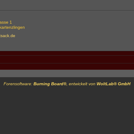
rasse 1
artenzlingen
tsack.de
Forensoftware:
Burning Board®
, entwickelt von
WoltLab® GmbH