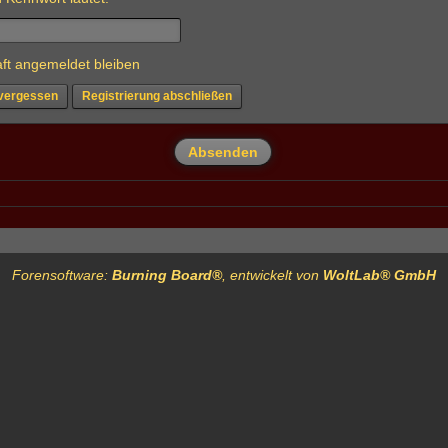
ft angemeldet bleiben
vergessen
Registrierung abschließen
Forensoftware:
Burning Board®
, entwickelt von
WoltLab® GmbH