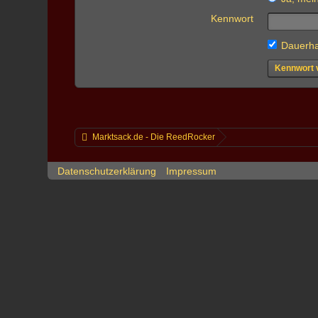
Kennwort
Dauerha
Kennwort 
Marktsack.de - Die ReedRocker
Datenschutzerklärung
Impressum