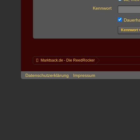
Kennwort
Dauerha
Kennwort 
Marktsack.de - Die ReedRocker
Datenschutzerklärung
Impressum