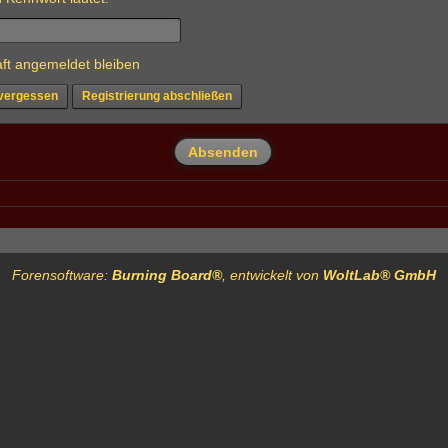
ft angemeldet bleiben
vergessen
Registrierung abschließen
Forensoftware:
Burning Board®
, entwickelt von
WoltLab® GmbH