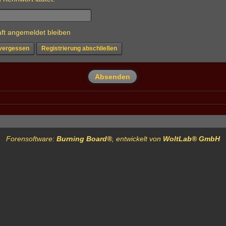
ft angemeldet bleiben
vergessen
Registrierung abschließen
Forensoftware:
Burning Board®
, entwickelt von
WoltLab® GmbH