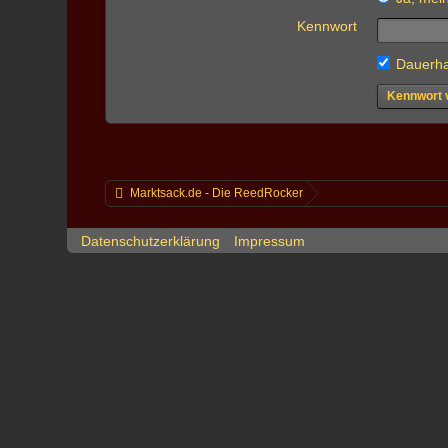
Kennwort
Dauerha
Kennwort 
Marktsack.de - Die ReedRocker
Datenschutzerklärung
Impressum