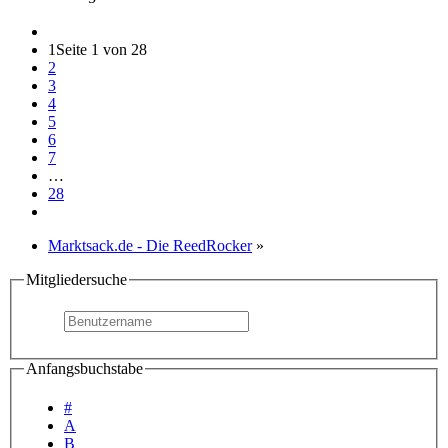
1
Seite 1 von 28
2
3
4
5
6
7
…
28
Marktsack.de - Die ReedRocker
»
Mitgliedersuche
Anfangsbuchstabe
#
A
B