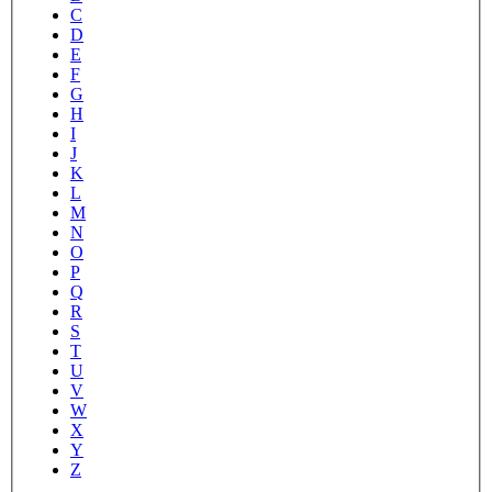
C
D
E
F
G
H
I
J
K
L
M
N
O
P
Q
R
S
T
U
V
W
X
Y
Z