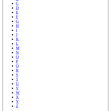
C
D
E
F
G
H
I
J
K
L
M
N
O
P
Q
R
S
T
U
V
W
X
Y
Z