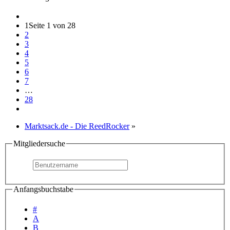
1
Seite 1 von 28
2
3
4
5
6
7
…
28
Marktsack.de - Die ReedRocker
»
Mitgliedersuche
Anfangsbuchstabe
#
A
B