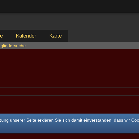
ie
Kalender
Karte
tgliedersuche
ung unserer Seite erklären Sie sich damit einverstanden, dass wir Co