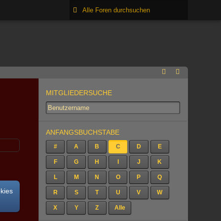
MITGLIEDERSUCHE
ANFANGSBUCHSTABE
#
A
B
C
D
E
F
G
H
I
J
K
L
M
N
O
P
Q
okies
R
S
T
U
V
W
X
Y
Z
Alle