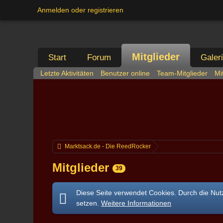
Anmelden oder registrieren
Mitglieder
Start
Forum
Galer
Letzte Aktivitäten
Benutzer online
Team-Mitglieder
Mi
Marktsack.de - Die ReedRocker
Mitglieder
39
Diese Seite verwendet Cookies. Durch die Nutz
setzen.
Weitere Informationen