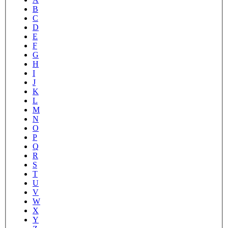
B
C
D
E
F
G
H
I
J
K
L
M
N
O
P
Q
R
S
T
U
V
W
X
Y