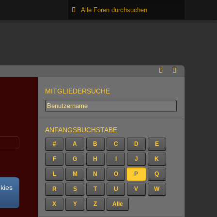
MITGLIEDERSUCHE
ANFANGSBUCHSTABE
#
A
B
C
D
E
F
G
H
I
J
K
L
M
N
O
P
Q
okies
R
S
T
U
V
W
X
Y
Z
Alle