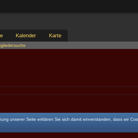
ie
Kalender
Karte
tgliedersuche
ung unserer Seite erklären Sie sich damit einverstanden, dass wir Co