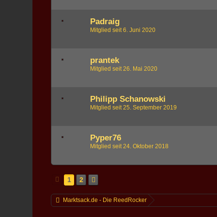
Padraig
Mitglied seit 6. Juni 2020
prantek
Mitglied seit 26. Mai 2020
Philipp Schanowski
Mitglied seit 25. September 2019
Pyper76
Mitglied seit 24. Oktober 2018
1
2
Marktsack.de - Die ReedRocker