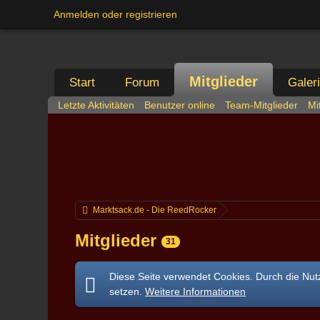
Anmelden oder registrieren
Mitglieder
Start
Forum
Galer
Letzte Aktivitäten
Benutzer online
Team-Mitglieder
Mi
Marktsack.de - Die ReedRocker
Mitglieder
31
Diese Seite verwendet Cookies. Durch die Nutz
setzen.
Weitere Informationen