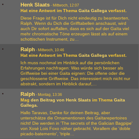
Henk Slaats
-
Mittwoch, 12:07
Hat eine Antwort im Thema
Gaita Gallega
verfasst.
Diese Frage ist für Dich nicht eindeutig zu beantworten,
Ralph. Wenn du Dich die Grifftabellen anschaust, wird
auch Dir sofort auffallen, dass es sich auf der Gaïta viel
mehr chromatische Töne erzeugen lässt als auf einem
schottischen Instrument, zu…
Ralph
-
Mittwoch, 10:46
Hat eine Antwort im Thema
Gaita Gallega
verfasst.
Ich muss nochmal im Hinblick auf die persönlichen
Erfahrungen nachfragen: Was würde sich besser als
Griffweise bei einer Gaita eignen: Die offene oder die
geschlossene Griffweise. Das interessiert mich nicht nur
abstrakt, sondern im Hinblick darauf,…
Ralph
-
Montag, 13:36
Mag
den Beitrag von
Henk Slaats
im Thema
Gaita
Gallega
.
Hallo Taravas, Danke für deinen Beitrag, aber
unterschätze die Ornamentionen des Gaïtarepertoires
nicht! Die werden in 'The secrets of the Galician Bagpipe'
von Xosé Lois Foxo näher gebracht. Vorallem die 'doble
picado-batemento', 'triple…