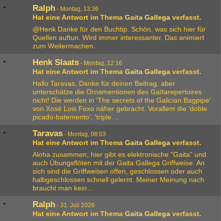
Ralph
-
Montag, 13:36
Hat eine Antwort im Thema
Gaita Gallega
verfasst.
@Henk Danke für den Buchtip. Schön, was sich hier für
Quellen auftun. Wird immer interessanter. Das animiert
zum Weitermachen.
Henk Slaats
-
Montag, 12:16
Hat eine Antwort im Thema
Gaita Gallega
verfasst.
Hallo Taravas, Danke für deinen Beitrag, aber
unterschätze die Ornamentionen des Gaïtarepertoires
nicht! Die werden in 'The secrets of the Galician Bagpipe'
von Xosé Lois Foxo näher gebracht. Vorallem die 'doble
picado-batemento', 'triple…
Taravas
-
Montag, 08:03
Hat eine Antwort im Thema
Gaita Gallega
verfasst.
Aloha zusammen, hier gibt es elektronische "Gaita" und
auch Übungsflöten mit der Gaita Gallega Griffweise. An
sich sind die Griffweisen offen, geschlossen oder auch
halbgeschlossen schnell gelernt. Meiner Meinung nach
braucht man kein…
Ralph
-
31. Juli 2026
Hat eine Antwort im Thema
Gaita Gallega
verfasst.