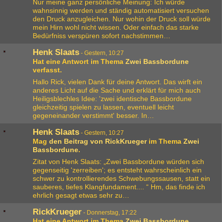
Nur meine ganz persönliche Meinung: Ich würde
wahnsinnig werden und ständig automatisiert versuchen
den Druck anzugleichen. Nur wohin der Druck soll würde
mein Hirn wohl nicht wissen. Oder einfach das starke
Bedürfniss verspüren sofort nachstimmen…
Henk Slaats
-
Gestern, 10:27
Hat eine Antwort im Thema
Zwei Bassbordune
verfasst.
Hallo Rick, vielen Dank für deine Antwort. Das wirft ein
anderes Licht auf die Sache und erklärt für mich auch
Heiligsblechles Idee: 'zwei identische Bassbordune
gleichzeitig spielen zu lassen, eventuell leicht
gegeneinander verstimmt' besser. In…
Henk Slaats
-
Gestern, 10:27
Mag
den Beitrag von
RickKrueger
im Thema
Zwei
Bassbordune
.
Zitat von Henk Slaats: „Zwei Bassbordune würden sich
gegenseitig 'zerreiben'; es entsteht wahrscheinlich ein
schwer zu kontrollierendes Schwebungssausen, statt ein
sauberes, tiefes Klangfundament.... “ Hm, das finde ich
ehrlich gesagt etwas sehr zu…
RickKrueger
-
Donnerstag, 17:22
Hat eine Antwort im Thema
Zwei Bassbordune