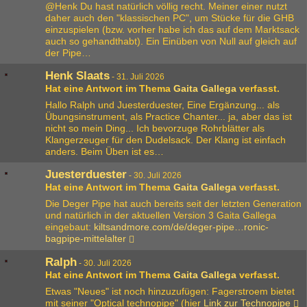
@Henk Du hast natürlich völlig recht. Meiner einer nutzt
daher auch den "klassischen PC", um Stücke für die GHB
einzuspielen (bzw. vorher habe ich das auf dem Marktsack
auch so gehandthabt). Ein Einüben von Null auf gleich auf
der Pipe…
Henk Slaats
-
31. Juli 2026
Hat eine Antwort im Thema
Gaita Gallega
verfasst.
Hallo Ralph und Juesterduester, Eine Ergänzung... als
Übungsinstrument, als Practice Chanter... ja, aber das ist
nicht so mein Ding... Ich bevorzuge Rohrblätter als
Klangerzeuger für den Dudelsack. Der Klang ist einfach
anders. Beim Üben ist es…
Juesterduester
-
30. Juli 2026
Hat eine Antwort im Thema
Gaita Gallega
verfasst.
Die Deger Pipe hat auch bereits seit der letzten Generation
und natürlich in der aktuellen Version 3 Gaita Gallega
eingebaut:
kiltsandmore.com/de/deger-pipe…ronic-
bagpipe-mittelalter
Ralph
-
30. Juli 2026
Hat eine Antwort im Thema
Gaita Gallega
verfasst.
Etwas "Neues" ist noch hinzuzufügen: Fagerstroem bietet
mit seiner "Optical technopipe" (hier
Link zur Technopipe