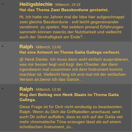
Heiligsblechle
-
Mittwoch, 19:18
Hat das Thema
Zwei Bassbordune
gestartet.
Hi, Ich hatte vor Jahren mal die Idee hier aufgeschnappt
zwei gleiche Bassbordune - evtl leicht gegeneinander
verstimmt- zu spielen. Hat seitdem jemand Erfahrungen
sammeln können zwecks der Nutzbarkeit und vielleicht
auch der Sinnhaftigkeit am Ende?…
Ralph
-
Mittwoch, 13:40
Hat eine Antwort im Thema
Gaita Gallega
verfasst.
@ Henk Danke. Ich muss dann wohl einfach ausprobieren,
was mir besser liegt und bzgl. des Chanter, der dann
irgendwann mal zusammen mit dem Instrument kommt,
machbar ist. Vielleicht fang ich erst mal mit der einfachen
Version an,bevor ich das Ganze…
Ralph
-
Mittwoch, 13:36
Mag
den Beitrag von
Henk Slaats
im Thema
Gaita
Gallega
.
Diese Frage ist für Dich nicht eindeutig zu beantworten,
Ralph. Wenn du Dich die Grifftabellen anschaust, wird
auch Dir sofort auffallen, dass es sich auf der Gaïta viel
mehr chromatische Töne erzeugen lässt als auf einem
schottischen Instrument, zu…