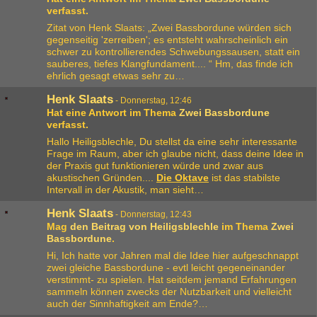
verfasst.
Zitat von Henk Slaats: „Zwei Bassbordune würden sich
gegenseitig 'zerreiben'; es entsteht wahrscheinlich ein
schwer zu kontrollierendes Schwebungssausen, statt ein
sauberes, tiefes Klangfundament.... “ Hm, das finde ich
ehrlich gesagt etwas sehr zu…
Henk Slaats
-
Donnerstag, 12:46
Hat eine Antwort im Thema
Zwei Bassbordune
verfasst.
Hallo Heiligsblechle, Du stellst da eine sehr interessante
Frage im Raum, aber ich glaube nicht, dass deine Idee in
der Praxis gut funktionieren würde und zwar aus
akustischen Gründen....
Die Oktave
ist das stabilste
Intervall in der Akustik, man sieht…
Henk Slaats
-
Donnerstag, 12:43
Mag
den Beitrag von
Heiligsblechle
im Thema
Zwei
Bassbordune
.
Hi, Ich hatte vor Jahren mal die Idee hier aufgeschnappt
zwei gleiche Bassbordune - evtl leicht gegeneinander
verstimmt- zu spielen. Hat seitdem jemand Erfahrungen
sammeln können zwecks der Nutzbarkeit und vielleicht
auch der Sinnhaftigkeit am Ende?…