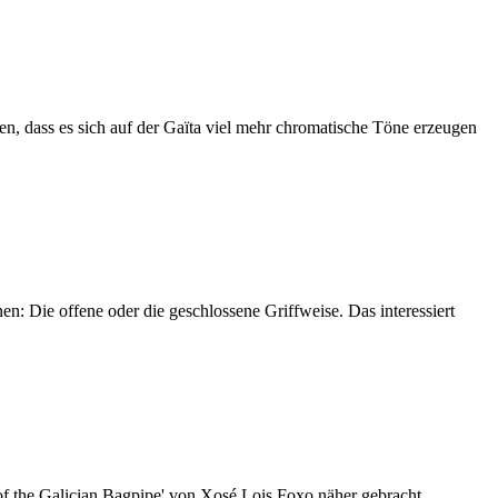
len, dass es sich auf der Gaïta viel mehr chromatische Töne erzeugen
n: Die offene oder die geschlossene Griffweise. Das interessiert
 of the Galician Bagpipe' von Xosé Lois Foxo näher gebracht.