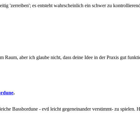
ig 'zerreiben'; es entsteht wahrscheinlich ein schwer zu kontrollieren
e im Raum, aber ich glaube nicht, dass deine Idee in der Praxis gut fun
ordune
.
 gleiche Bassbordune - evtl leicht gegeneinander verstimmt- zu spiele