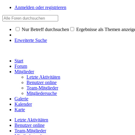
Anmelden oder registrieren
Nur Betreff durchsuchen
Ergebnisse als Themen anzeig
Erweiterte Suche
Start
Forum
Mitglieder
Letzte Aktivitäten
Benutzer online
Team-Mitglieder
Mitgliedersuche
Galerie
Kalender
Karte
Letzte Aktivitäten
Benutzer online
Team-Mitglieder