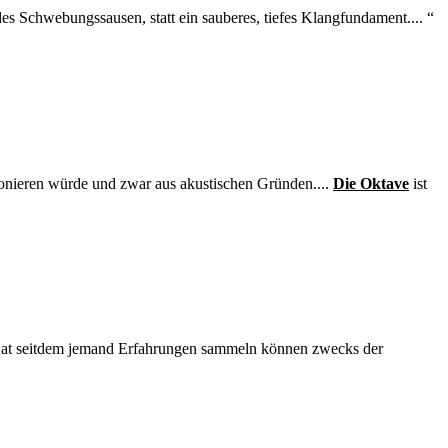
des Schwebungssausen, statt ein sauberes, tiefes Klangfundament.... “
ktionieren würde und zwar aus akustischen Gründen....
Die Oktave
ist
n. Hat seitdem jemand Erfahrungen sammeln können zwecks der