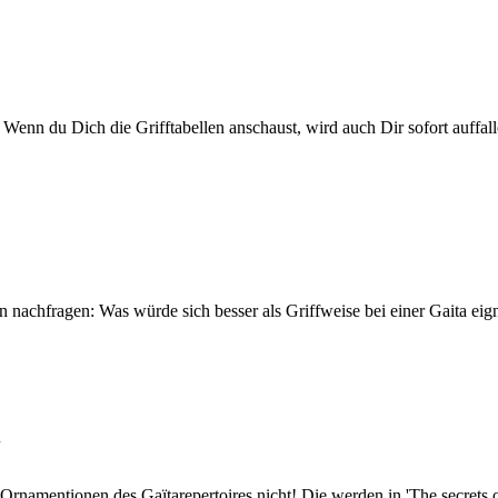
. Wenn du Dich die Grifftabellen anschaust, wird auch Dir sofort auffal
nachfragen: Was würde sich besser als Griffweise bei einer Gaita eigne
.
 Ornamentionen des Gaïtarepertoires nicht! Die werden in 'The secrets