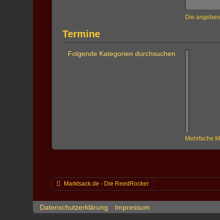
Die angebene
Termine
Folgende Kategorien durchsuchen
Mehrfache Ma
Marktsack.de - Die ReedRocker
Datenschutzerklärung
Impressum