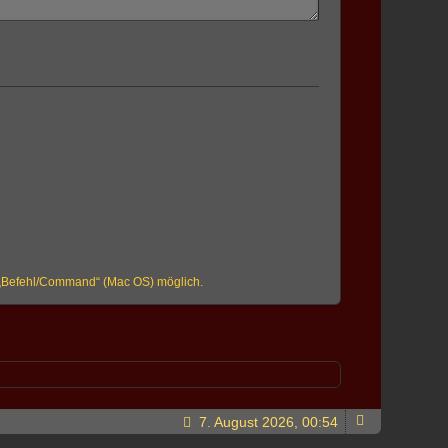
r „Befehl/Command“ (Mac OS) möglich.
7. August 2026, 00:54