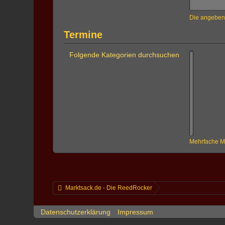
Die angebene
Termine
Folgende Kategorien durchsuchen
Mehrfache Ma
Marktsack.de - Die ReedRocker
Datenschutzerklärung
Impressum