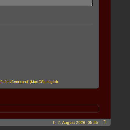
r „Befehl/Command“ (Mac OS) möglich.
7. August 2026, 05:35