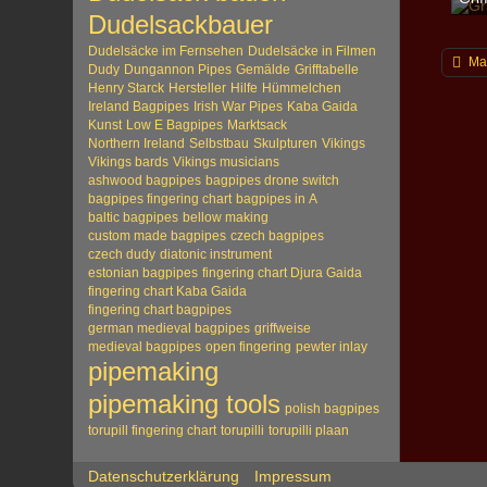
Sche
Dudelsackbauer
2
Dudelsäcke im Fernsehen
Dudelsäcke in Filmen
Ma
Dudy
Dungannon Pipes
Gemälde
Grifftabelle
Henry Starck
Hersteller
Hilfe
Hümmelchen
Ireland Bagpipes
Irish War Pipes
Kaba Gaida
Kunst
Low E Bagpipes
Marktsack
Northern Ireland
Selbstbau
Skulpturen
Vikings
Vikings bards
Vikings musicians
ashwood bagpipes
bagpipes drone switch
bagpipes fingering chart
bagpipes in A
baltic bagpipes
bellow making
custom made bagpipes
czech bagpipes
czech dudy
diatonic instrument
estonian bagpipes
fingering chart Djura Gaida
fingering chart Kaba Gaida
fingering chart bagpipes
german medieval bagpipes
griffweise
medieval bagpipes
open fingering
pewter inlay
pipemaking
pipemaking tools
polish bagpipes
torupill fingering chart
torupilli
torupilli plaan
Datenschutzerklärung
Impressum