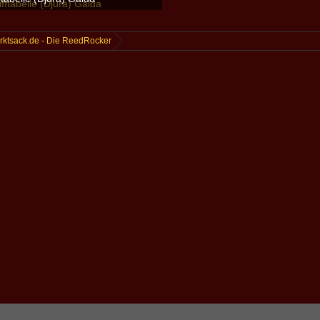
lmenkopf
-
17. April 2023
.500
0
0
rktsack.de - Die ReedRocker