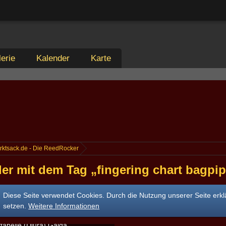
erie
Kalender
Karte
rktsack.de - Die ReedRocker
der mit dem Tag „fingering chart bagpi
Diese Seite verwendet Cookies. Durch die Nutzung unserer Seite erkl
setzen.
Weitere Informationen
ftabelle (Djura) Gaida