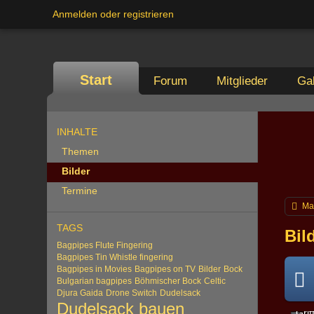
Anmelden oder registrieren
Start
Forum
Mitglieder
Gal
INHALTE
Themen
Bilder
Termine
Ma
TAGS
Bil
Bagpipes Flute Fingering
Bagpipes Tin Whistle fingering
Bagpipes in Movies
Bagpipes on TV
Bilder
Bock
Bulgarian bagpipes
Böhmischer Bock
Celtic
Djura Gaida
Drone Switch
Dudelsack
Dudelsack bauen
Grif