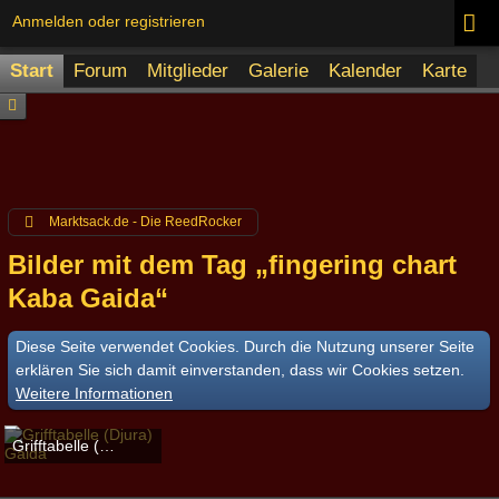
Anmelden oder registrieren
Start
Forum
Mitglieder
Galerie
Kalender
Karte
Marktsack.de - Die ReedRocker
Bilder mit dem Tag „fingering chart
Kaba Gaida“
Diese Seite verwendet Cookies. Durch die Nutzung unserer Seite
erklären Sie sich damit einverstanden, dass wir Cookies setzen.
Weitere Informationen
Grifftabelle (Djura) Gaida
Schelmenkopf
-
17. April 2023
2.500
0
0