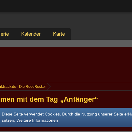
erie
Kalender
Karte
rktsack.de - Die ReedRocker
men mit dem Tag „Anfänger“
Diese Seite verwendet Cookies. Durch die Nutzung unserer Seite erkl
setzen.
Weitere Informationen