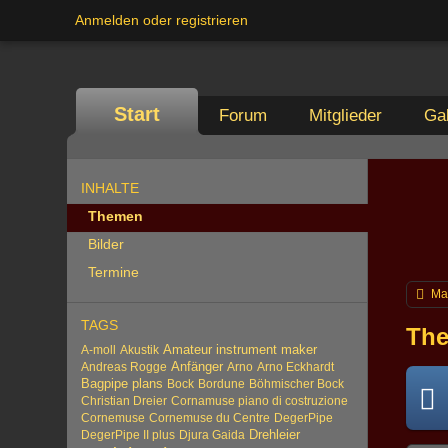
Anmelden oder registrieren
Start
Forum
Mitglieder
Gal
INHALTE
Themen
Bilder
Termine
Ma
TAGS
The
Amateur instrument maker
A-moll
Akustik
Anfänger
Andreas Rogge
Arno
Arno Eckhardt
Bagpipe plans
Bock
Bordune
Böhmischer Bock
Christian Dreier
Cornamuse piano di costruzione
Cornemuse
Cornemuse du Centre
DegerPipe
Drehleier
DegerPipe II plus
Djura Gaida