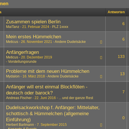
men
a
Antworten
Zusammen spielen Berlin
6
MaiTanz
21. Februar 2024
PLZ 1xxxx
Mein erstes Hümmelchen
6
Meticus
26. November 2021
Andere Dudelsäcke
Anfängerfragen
133
Meticus
20. Dezember 2019
1
2
3
…
7
Vorstellungsrunde
Probleme mit dem neuen Hümmelchen
13
Mydalon
16. März 2018
Andere Dudelsäcke
Anfänger will erst einmal Blockflöten -
7
deutsch oder barock?
Andreas Fischer
22. Juni 2016
... und der ganze Rest
Dudelsackworkshop f. Anfänger: Mittelalter,
schottisch & Hümmelchen (allgemeine
0
Einführung)
Herbert Bartmann
7. September 2015