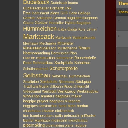
Dudelsack
Dudelsack bauen
The
Dudelsackbauer
Eckhardt
Folk
Them
Free instrument plans
GHB
Gaita Gallega
German Smallpipe
German bagpipes blueprints
Güntzel
Gitarre
Hersteller
Hybrid Bagpipes
Hümmelchen
Kaba Gaida
Kurs
Lehrer
Marktsack
Materialkunde
Martksack
Mittelalter
Mechawa
Mechawka
Noten
Mittelalterdudelsack
Musiktheorie
Notensammlung
Percussion
Plan
Plan de construction cornemuse
Rauschpfeife
Sackpfeife
Reed
Rohrblattbau
Schalmei
Schäferpfeife
Schulinstrument
Selbstbau
Selbstbau, Hümmelchen
Spielpfeife
Säckpipa
Smallpipe
Stimmung
TradTanzMusik
Uilleann Pipes
Unterricht
Werkzeug
Videokanal
Werkstatt
Werkzeugbau
Workshop
amateur bagpipes maker
bagpipe project
bagpipes blueprints
biete
bordun
bagpipes construction
band
chalumeau
chanter
elektronisch
free bagpipes plans
gaita
gebraucht
griffweise
kleiner Marktsack
moßmann
nyckelharpa
pipemaking
pipemaking plans
redpipe