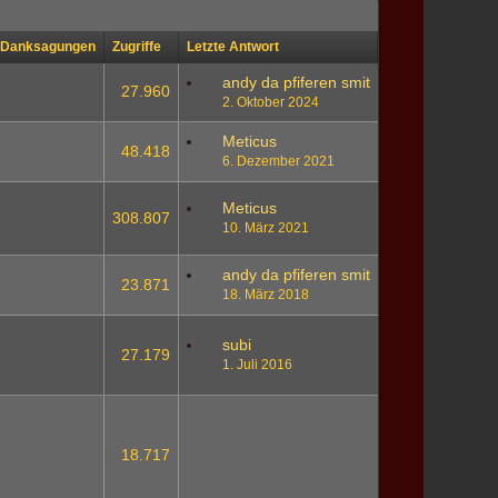
Danksagungen
Zugriffe
Letzte Antwort
andy da pfiferen smit
27.960
2. Oktober 2024
Meticus
48.418
6. Dezember 2021
Meticus
308.807
10. März 2021
andy da pfiferen smit
23.871
18. März 2018
subi
27.179
1. Juli 2016
18.717