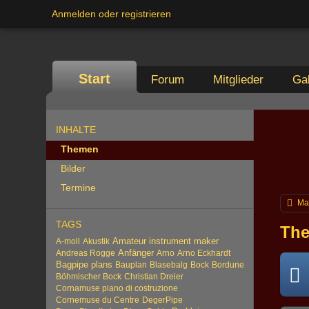
Anmelden oder registrieren
Start
Forum
Mitglieder
Gal
INHALTE
Themen
Bilder
Termine
Ma
TAGS
The
Amateur instrument maker
A-moll
Akustik
Anfänger
Andreas Rogge
Arno
Arno Eckhardt
Bagpipe plans
Bauplan
Blasebalg
Bock
Bordune
Böhmischer Bock
Christian Dreier
Cornamuse piano di costruzione
Cornemuse du Centre
DegerPipe