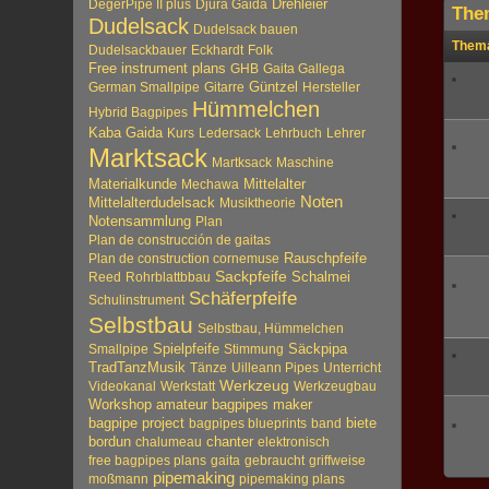
Drehleier
DegerPipe II plus
Djura Gaida
The
Dudelsack
Dudelsack bauen
Them
Dudelsackbauer
Eckhardt
Folk
Free instrument plans
GHB
Gaita Gallega
Güntzel
German Smallpipe
Gitarre
Hersteller
Hümmelchen
Hybrid Bagpipes
Kaba Gaida
Kurs
Ledersack
Lehrbuch
Lehrer
Marktsack
Martksack
Maschine
Materialkunde
Mittelalter
Mechawa
Noten
Mittelalterdudelsack
Musiktheorie
Notensammlung
Plan
Plan de construcción de gaitas
Plan de construction cornemuse
Rauschpfeife
Sackpfeife
Reed
Rohrblattbbau
Schalmei
Schäferpfeife
Schulinstrument
Selbstbau
Selbstbau, Hümmelchen
Spielpfeife
Säckpipa
Smallpipe
Stimmung
TradTanzMusik
Tänze
Uilleann Pipes
Unterricht
Werkzeug
Videokanal
Werkstatt
Werkzeugbau
Workshop
amateur bagpipes maker
biete
bagpipe project
bagpipes blueprints
band
bordun
chalumeau
chanter
elektronisch
free bagpipes plans
gaita
gebraucht
griffweise
pipemaking
moßmann
pipemaking plans