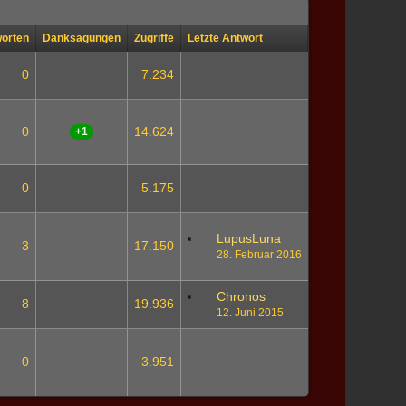
orten
Danksagungen
Zugriffe
Letzte Antwort
0
7.234
0
14.624
+1
0
5.175
LupusLuna
3
17.150
28. Februar 2016
Chronos
8
19.936
12. Juni 2015
0
3.951