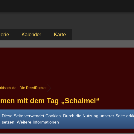
erie
Kalender
Karte
rktsack.de - Die ReedRocker
men mit dem Tag „Schalmei“
Diese Seite verwendet Cookies. Durch die Nutzung unserer Seite erkl
setzen.
Weitere Informationen