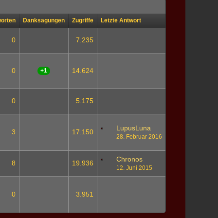
orten
Danksagungen
Zugriffe
Letzte Antwort
0
7.235
0
14.624
+1
0
5.175
LupusLuna
3
17.150
28. Februar 2016
Chronos
8
19.936
12. Juni 2015
0
3.951