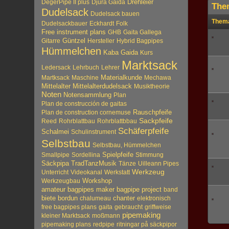
Drehleier
DegerPipe II plus
Djura Gaida
The
Dudelsack
Dudelsack bauen
Them
Dudelsackbauer
Eckhardt
Folk
Free instrument plans
GHB
Gaita Gallega
Güntzel
Gitarre
Hersteller
Hybrid Bagpipes
Hümmelchen
Kaba Gaida
Kurs
Marktsack
Ledersack
Lehrbuch
Lehrer
Materialkunde
Martksack
Maschine
Mechawa
Mittelalter
Mittelalterdudelsack
Musiktheorie
Noten
Notensammlung
Plan
Plan de construcción de gaitas
Plan de construction cornemuse
Rauschpfeife
Sackpfeife
Reed
Rohrblattbau
Rohrblattbbau
Schäferpfeife
Schalmei
Schulinstrument
Selbstbau
Selbstbau, Hümmelchen
Spielpfeife
Smallpipe
Sordellina
Stimmung
Säckpipa
TradTanzMusik
Tänze
Uilleann Pipes
Werkzeug
Unterricht
Videokanal
Werkstatt
Workshop
Werkzeugbau
amateur bagpipes maker
bagpipe project
band
biete
bordun
chalumeau
chanter
elektronisch
free bagpipes plans
gaita
gebraucht
griffweise
pipemaking
kleiner Marktsack
moßmann
pipemaking plans
redpipe
ritningar på säckpipor