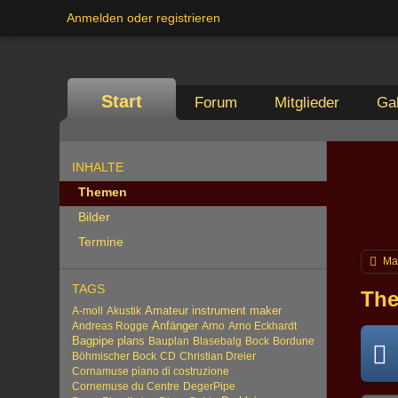
Anmelden oder registrieren
Start
Forum
Mitglieder
Gal
INHALTE
Themen
Bilder
Termine
Ma
TAGS
The
Amateur instrument maker
A-moll
Akustik
Anfänger
Andreas Rogge
Arno
Arno Eckhardt
Bagpipe plans
Bauplan
Blasebalg
Bock
Bordune
Böhmischer Bock
CD
Christian Dreier
Cornamuse piano di costruzione
Cornemuse du Centre
DegerPipe