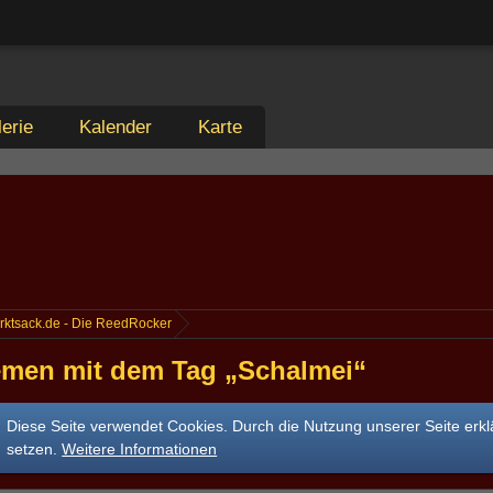
erie
Kalender
Karte
rktsack.de - Die ReedRocker
men mit dem Tag „Schalmei“
Diese Seite verwendet Cookies. Durch die Nutzung unserer Seite erkl
setzen.
Weitere Informationen