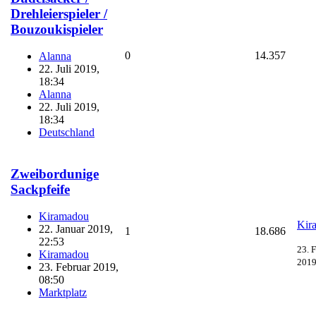
Drehleierspieler /
Bouzoukispieler
0
14.357
Alanna
22. Juli 2019,
18:34
Alanna
22. Juli 2019,
18:34
Deutschland
Zweibordunige
Sackpfeife
Kiramadou
Kir
22. Januar 2019,
1
18.686
22:53
23. 
Kiramadou
2019
23. Februar 2019,
08:50
Marktplatz