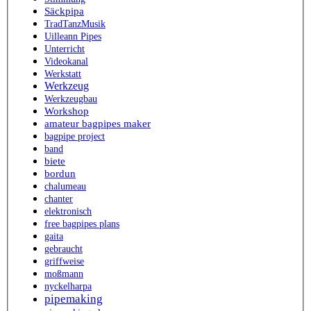
Säckpipa
TradTanzMusik
Uilleann Pipes
Unterricht
Videokanal
Werkstatt
Werkzeug
Werkzeugbau
Workshop
amateur bagpipes maker
bagpipe project
band
biete
bordun
chalumeau
chanter
elektronisch
free bagpipes plans
gaita
gebraucht
griffweise
moßmann
nyckelharpa
pipemaking