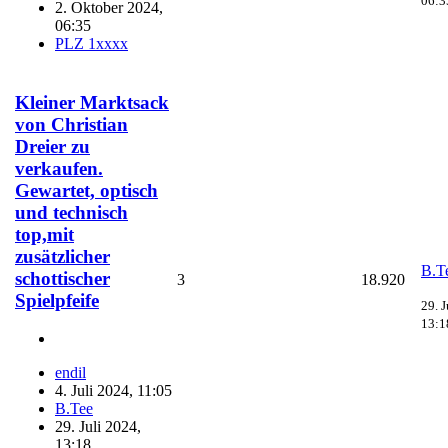
06:3
2. Oktober 2024,
06:35
PLZ 1xxxx
Kleiner Marktsack
von Christian
Dreier zu
verkaufen.
Gewartet, optisch
und technisch
top,mit
zusätzlicher
B.T
schottischer
3
18.920
Spielpfeife
29. J
13:1
endil
4. Juli 2024, 11:05
B.Tee
29. Juli 2024,
13:18