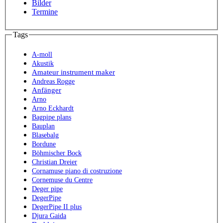
Bilder
Termine
Tags
A-moll
Akustik
Amateur instrument maker
Andreas Rogge
Anfänger
Arno
Arno Eckhardt
Bagpipe plans
Bauplan
Blasebalg
Bordune
Böhmischer Bock
Christian Dreier
Cornamuse piano di costruzione
Cornemuse du Centre
Deger pipe
DegerPipe
DegerPipe II plus
Djura Gaida