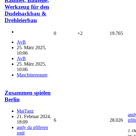
Räumer, Bauteile,
Werkzeug für den
Dudelsackbau &
Drehleierbau
0
+2
19.765
AvB
25. März 2025,
10:06
AvB
25. März 2025,
10:06
Maschinenraum
Zusammen spielen
Berlin
MaiTanz
and
21. Februar 2024,
6
28.026
pfif
18:09
andy da pfiferen
2. O
smit