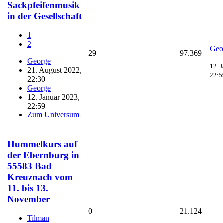
Sackpfeifenmusik
in der Gesellschaft
1
2
Geo
29
97.369
George
12. 
21. August 2022,
22:5
22:30
George
12. Januar 2023,
22:59
Zum Universum
Hummelkurs auf
der Ebernburg in
55583 Bad
Kreuznach vom
11. bis 13.
November
0
21.124
Tilman