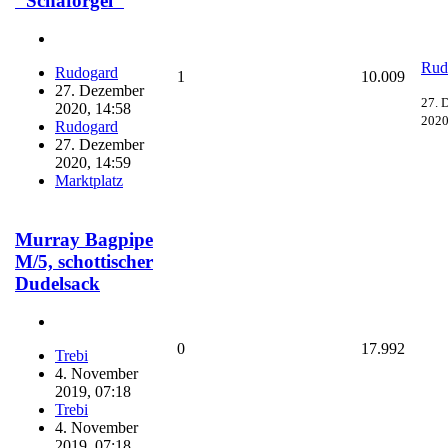
"Schaforgel"
Rud
Rudogard
1
10.009
27. Dezember
27. 
2020, 14:58
2020
Rudogard
27. Dezember
2020, 14:59
Marktplatz
Murray Bagpipe
M/5, schottischer
Dudelsack
0
17.992
Trebi
4. November
2019, 07:18
Trebi
4. November
2019, 07:18