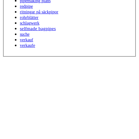
pipemaking plans
redpipe
ritningar på säckpipor
rohrblätter
schlagwerk
selfmade bagpipes
suche
verkauf
verkaufe