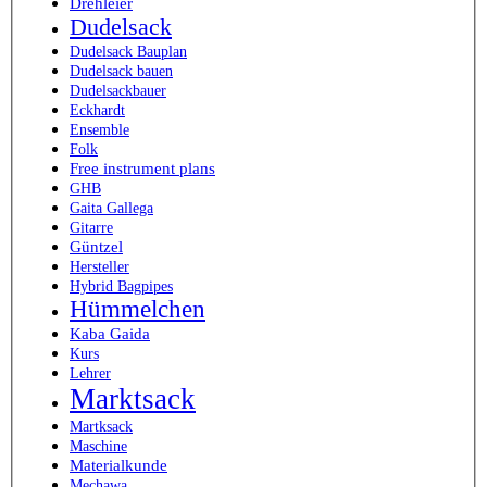
Drehleier
Dudelsack
Dudelsack Bauplan
Dudelsack bauen
Dudelsackbauer
Eckhardt
Ensemble
Folk
Free instrument plans
GHB
Gaita Gallega
Gitarre
Güntzel
Hersteller
Hybrid Bagpipes
Hümmelchen
Kaba Gaida
Kurs
Lehrer
Marktsack
Martksack
Maschine
Materialkunde
Mechawa