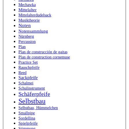
Mechawka
Mittelalter
Mittelalterdudelsack
Musiktheorie
Noten
Notensammlung
Nürnberg
Percussion
Plan
Plan de construcción de gaitas
Plan de construction cornemuse
Practice Set
Rauschpfeife
Reed
Sackpfeife
Schalmei
Schulinstrument
Schäferpfeife
Selbstbau
Selbstbau, Hümmelchen
Smallpipe
Sordellina
Spielpfeife
Stimmung