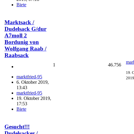
Biete
Marktsack /
Dudelsack G/dur
A7moll 2
Bordunig von
Wolfgang Raab /
Raabsack
mark
1
46.756
19. 
marktfried-95
2019
6. Oktober 2019,
13:43
marktfried-95
19. Oktober 2019,
17:53
Biete
Gesucht!!!
Dudelsacker /