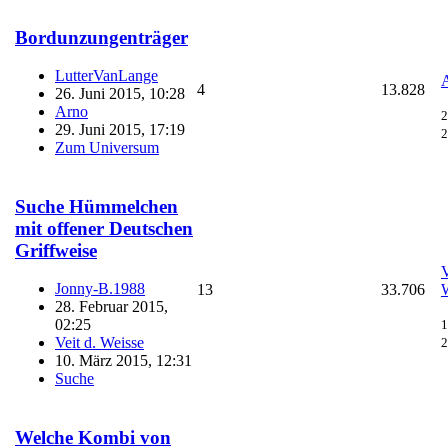
Bordunzungenträger
LutterVanLange
4
13.828
26. Juni 2015, 10:28
Arno
2
29. Juni 2015, 17:19
2
Zum Universum
Suche Hümmelchen
mit offener Deutschen
Griffweise
V
Jonny-B.1988
13
33.706
28. Februar 2015,
02:25
1
Veit d. Weisse
2
10. März 2015, 12:31
Suche
Welche Kombi von