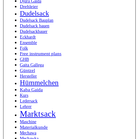
Djura Gaida
Drehleier
Dudelsack
Dudelsack Bauplan
Dudelsack bauen
Dudelsackbauer
Eckhardt
Ensemble
Folk
Free instrument plans
GHB
Gaita Gallega
Güntzel
Hersteller
Hümmelchen
Kaba Gaida
Kurs
Ledersack
Lehrer
Marktsack
Maschine
Materialkunde
Mechawa
Mechawka