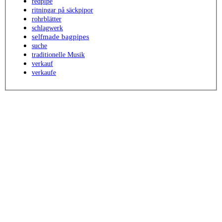
redpipe
ritningar på säckpipor
rohrblätter
schlagwerk
selfmade bagpipes
suche
traditionelle Musik
verkauf
verkaufe