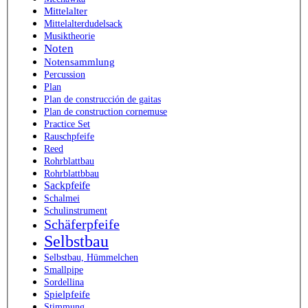
Mittelalter
Mittelalterdudelsack
Musiktheorie
Noten
Notensammlung
Percussion
Plan
Plan de construcción de gaitas
Plan de construction cornemuse
Practice Set
Rauschpfeife
Reed
Rohrblattbau
Rohrblattbbau
Sackpfeife
Schalmei
Schulinstrument
Schäferpfeife
Selbstbau
Selbstbau, Hümmelchen
Smallpipe
Sordellina
Spielpfeife
Stimmung