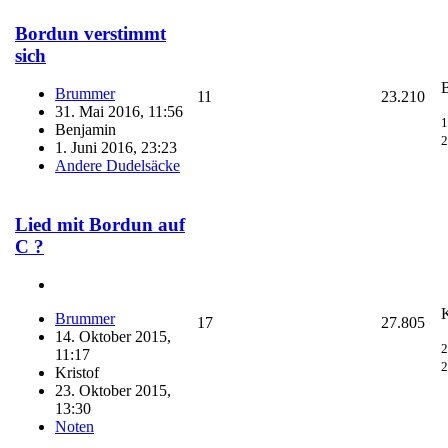
Bordun verstimmt
sich
Brummer
11
23.210
31. Mai 2016, 11:56
1
Benjamin
2
1. Juni 2016, 23:23
Andere Dudelsäcke
Lied mit Bordun auf
C ?
K
Brummer
17
27.805
14. Oktober 2015,
2
11:17
2
Kristof
23. Oktober 2015,
13:30
Noten