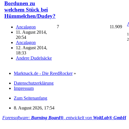
Bordunen zu
welchem Stück bei
Hümmelchen/Dudey?
7
11.909
Ancalagon
11. August 2014,
1
20:54
2
Ancalagon
12. August 2014,
18:33
Andere Dudelsäcke
Marktsack.de - Die ReedRocker
»
Datenschutzerklärung
Impressum
Zum Seitenanfang
8. August 2026, 17:54
Forensoftware:
Burning Board®
, entwickelt von
WoltLab® GmbH