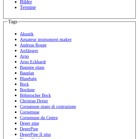
Bilder
Termine
Tags
Akustik
Amateur instrument maker
Andreas Rogge
Anfänger
Arno
Arno Eckhardt
Bagpipe plans
Bauplan
Blasebalg
Bock
Bordune
Böhmischer Bock
Christian Dreier
Cornamuse piano di costruzione
Cornemuse
Cornemuse du Centre
Deger pipe
DegerPipe
DegerPipe II plus