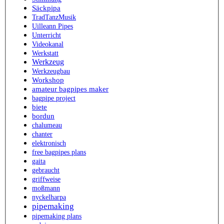
Säckpipa
TradTanzMusik
Uilleann Pipes
Unterricht
Videokanal
Werkstatt
Werkzeug
Werkzeugbau
Workshop
amateur bagpipes maker
bagpipe project
biete
bordun
chalumeau
chanter
elektronisch
free bagpipes plans
gaita
gebraucht
griffweise
moßmann
nyckelharpa
pipemaking
pipemaking plans