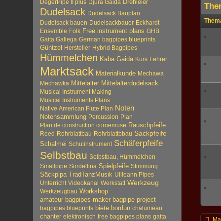
Drehleier
DegerPipe II plus
Djura Gaida
The
Dudelsack
Dudelsack Bauplan
Them
Dudelsack bauen
Dudelsackbauer
Eckhardt
Free instrument plans
Ensemble
Folk
GHB
Gaita Gallega
German bagpipes blueprints
Güntzel
Hersteller
Hybrid Bagpipes
Hümmelchen
Kaba Gaida
Kurs
Lehrer
Marktsack
Materialkunde
Mechawa
Mittelalter
Mechawka
Mittelalterdudelsack
Musical Instrument Making
Musical Instruments Plans
Noten
Native American Flute Plan
Notensammlung
Percussion
Plan
Plan de construction cornemuse
Rauschpfeife
Sackpfeife
Reed
Rohrblattbau
Rohrblattbbau
Schäferpfeife
Schalmei
Schulinstrument
Selbstbau
Selbstbau, Hümmelchen
Spielpfeife
Smallpipe
Sordellina
Stimmung
Säckpipa
TradTanzMusik
Uilleann Pipes
Werkzeug
Unterricht
Videokanal
Werkstatt
Workshop
Werkzeugbau
amateur bagpipes maker
bagpipe project
biete
bordun
bagpipes blueprints
chalumeau
chanter
elektronisch
free bagpipes plans
gaita
Ma