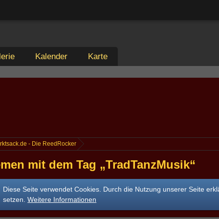
erie
Kalender
Karte
rktsack.de - Die ReedRocker
men mit dem Tag „TradTanzMusik“
Diese Seite verwendet Cookies. Durch die Nutzung unserer Seite erkl
setzen.
Weitere Informationen