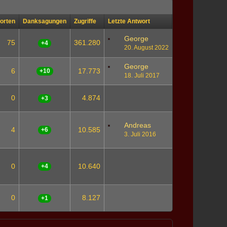
orten
Danksagungen
Zugriffe
Letzte Antwort
George
75
361.280
+4
20. August 2022
George
6
17.773
+10
18. Juli 2017
0
4.874
+3
Andreas
4
10.585
+6
3. Juli 2016
0
10.640
+4
0
8.127
+1