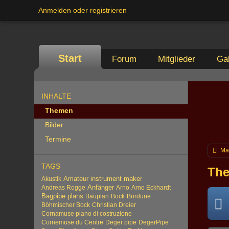
Anmelden oder registrieren
Start
Forum
Mitglieder
Gal
INHALTE
Themen
Bilder
Termine
Ma
TAGS
The
Amateur instrument maker
Akustik
Anfänger
Andreas Rogge
Arno
Arno Eckhardt
Bagpipe plans
Bauplan
Bock
Bordune
Böhmischer Bock
Christian Dreier
Cornamuse piano di costruzione
Cornemuse du Centre
Deger pipe
DegerPipe