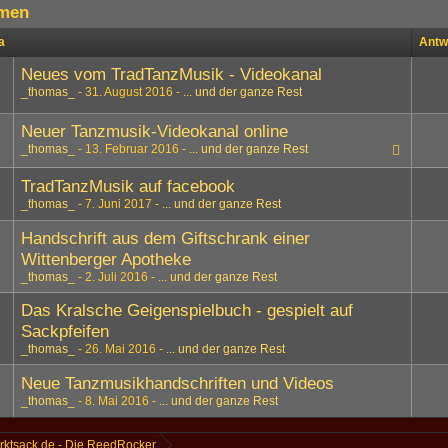
men
a
Antw
Neues vom TradTanzMusik - Videokanal
_thomas_
31. August 2016
... und der ganze Rest
1
2
3
4
Neuer Tanzmusik-Videokanal online
_thomas_
13. Februar 2016
... und der ganze Rest
TradTanzMusik auf facebook
_thomas_
7. Juni 2017
... und der ganze Rest
Handschrift aus dem Giftschrank einer
Wittenberger Apotheke
_thomas_
2. Juli 2016
... und der ganze Rest
Das Kralsche Geigenspielbuch - gespielt auf
Sackpfeifen
_thomas_
26. Mai 2016
... und der ganze Rest
Neue Tanzmusikhandschriften und Videos
_thomas_
8. Mai 2016
... und der ganze Rest
rktsack.de - Die ReedRocker