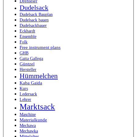
Drehleier
Dudelsack
Dudelsack Bauplan
Dudelsack bauen
Dudelsackbauer
Eckhardt
Ensemble
Folk
Free instrument plans
GHB
Gaita Gallega
Güntzel
Hersteller
Hümmelchen
Kaba Gaida
Kurs
Ledersack
Lehrer
Marktsack
Maschine
Materialkunde
Mechawa
Mechawka
Mittelalter