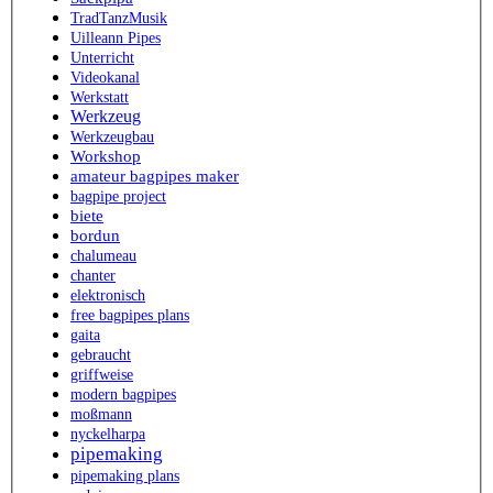
TradTanzMusik
Uilleann Pipes
Unterricht
Videokanal
Werkstatt
Werkzeug
Werkzeugbau
Workshop
amateur bagpipes maker
bagpipe project
biete
bordun
chalumeau
chanter
elektronisch
free bagpipes plans
gaita
gebraucht
griffweise
modern bagpipes
moßmann
nyckelharpa
pipemaking
pipemaking plans