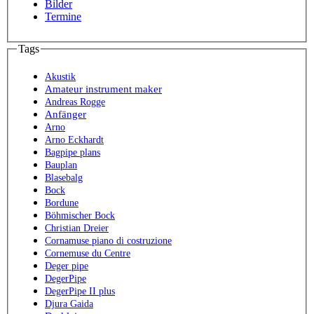
Bilder
Termine
Tags
Akustik
Amateur instrument maker
Andreas Rogge
Anfänger
Arno
Arno Eckhardt
Bagpipe plans
Bauplan
Blasebalg
Bock
Bordune
Böhmischer Bock
Christian Dreier
Cornamuse piano di costruzione
Cornemuse du Centre
Deger pipe
DegerPipe
DegerPipe II plus
Djura Gaida