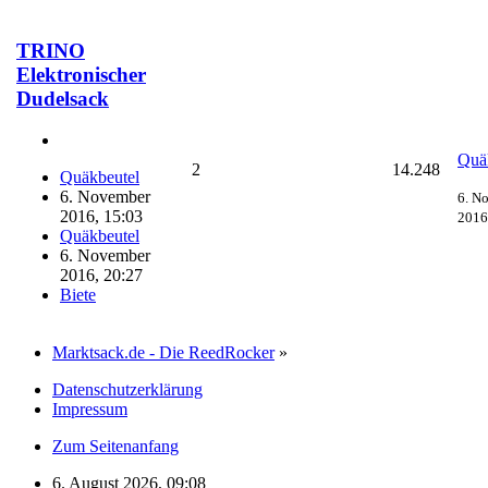
TRINO
Elektronischer
Dudelsack
Quä
2
14.248
Quäkbeutel
6. November
6. N
2016, 15:03
2016
Quäkbeutel
6. November
2016, 20:27
Biete
Marktsack.de - Die ReedRocker
»
Datenschutzerklärung
Impressum
Zum Seitenanfang
6. August 2026, 09:08