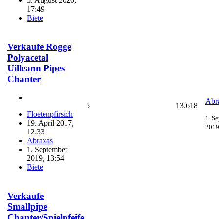
5. August 2020,
17:49
Biete
Verkaufe Rogge
Polyacetal
Uilleann Pipes
Chanter
Abr
5
13.618
Floetenpfirsich
1. S
19. April 2017,
2019
12:33
Abraxas
1. September
2019, 13:54
Biete
Verkaufe
Smallpipe
Chanter/Spielpfeife