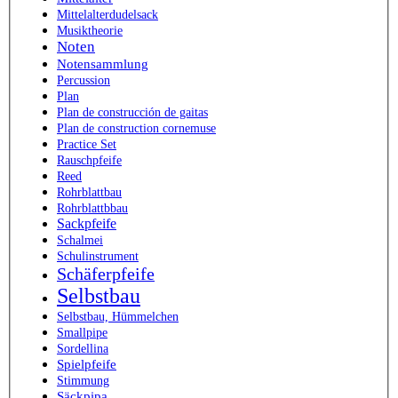
Mittelalterdudelsack
Musiktheorie
Noten
Notensammlung
Percussion
Plan
Plan de construcción de gaitas
Plan de construction cornemuse
Practice Set
Rauschpfeife
Reed
Rohrblattbau
Rohrblattbbau
Sackpfeife
Schalmei
Schulinstrument
Schäferpfeife
Selbstbau
Selbstbau, Hümmelchen
Smallpipe
Sordellina
Spielpfeife
Stimmung
Säckpipa