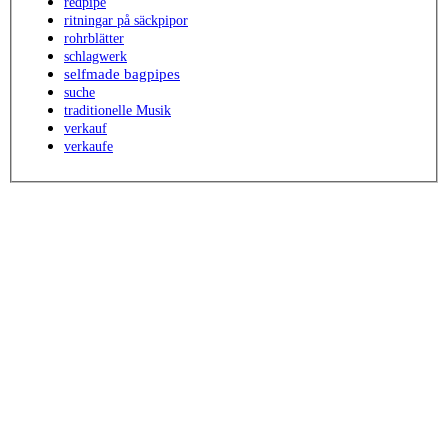
redpipe
ritningar på säckpipor
rohrblätter
schlagwerk
selfmade bagpipes
suche
traditionelle Musik
verkauf
verkaufe