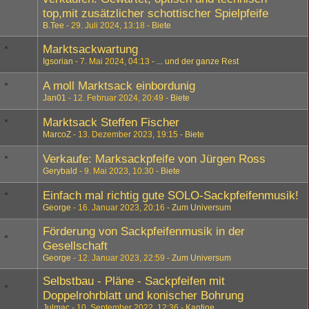
top,mit zusätzlicher schottischer Spielpfeife
B.Tee
29. Juli 2024, 13:18
Biete
Marktsackwartung
Igsorian
7. Mai 2024, 04:13
... und der ganze Rest
A moll Marktsack einbordunig
Jan01
12. Februar 2024, 20:49
Biete
Marktsack Steffen Fischer
MarcoZ
13. Dezember 2023, 19:15
Biete
Verkaufe: Marksackpfeife von Jürgen Ross
Gerybald
9. Mai 2023, 10:30
Biete
Einfach mal richtig gute SOLO-Sackpfeifenmusik!
George
16. Januar 2023, 20:16
Zum Universum
Förderung von Sackpfeifenmusik in der
Gesellschaft
George
12. Januar 2023, 22:59
Zum Universum
Selbstbau - Pläne - Sackpfeifen mit
Doppelrohrblatt und konischer Bohrung
Julmac
10. September 2022, 12:36
Kantine