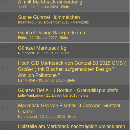
A moll Marktsack einbordunig
Jan01
12. Februar 2024
Biete
Suche Güntzel Hümmelchen
Kiramadou
18. November 2018
Marktplatz
Güntzel Design Sackpfeife in a
Fibbs
22. Oktober 2017
Biete
Güntzel Marktsack f/g
Rudogard
21. Juni 2017
Biete
Hoch C/D Marktsack von Güntzel BJ 2015 GMS (
Großer ) mit Bischen aufgemotzten Design "
Ähnlich Folkstone "
Der Michel
30. Januar 2017
Biete
Güntzel Tief A - 1 Bordun - Grenadillspielpfeife
LutterVanLange
21. Dezember 2015
Biete
Marksack G/a von Fischer, 3 Bordune, Güntzel
Chanter
Northbound
13. August 2015
Biete
Holzteile am Marktsack nachträglich umlackieren