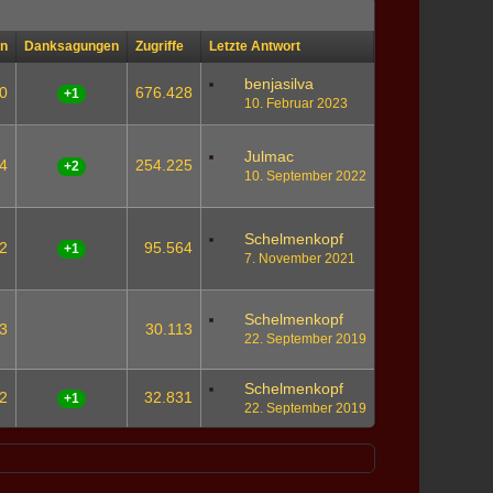
en
Danksagungen
Zugriffe
Letzte Antwort
benjasilva
0
676.428
+1
10. Februar 2023
Julmac
4
254.225
+2
10. September 2022
Schelmenkopf
2
95.564
+1
7. November 2021
Schelmenkopf
3
30.113
22. September 2019
Schelmenkopf
2
32.831
+1
22. September 2019