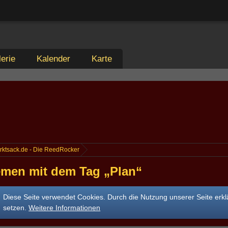
erie
Kalender
Karte
rktsack.de - Die ReedRocker
men mit dem Tag „Plan“
Diese Seite verwendet Cookies. Durch die Nutzung unserer Seite erkl
setzen.
Weitere Informationen