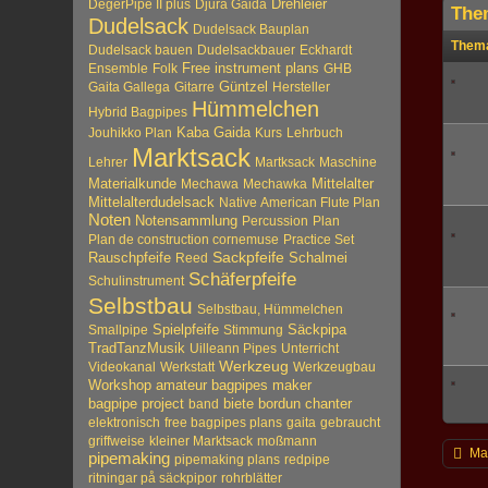
Drehleier
DegerPipe II plus
Djura Gaida
The
Dudelsack
Dudelsack Bauplan
Them
Dudelsack bauen
Dudelsackbauer
Eckhardt
Free instrument plans
Ensemble
Folk
GHB
Güntzel
Gaita Gallega
Gitarre
Hersteller
Hümmelchen
Hybrid Bagpipes
Kaba Gaida
Jouhikko Plan
Kurs
Lehrbuch
Marktsack
Lehrer
Martksack
Maschine
Materialkunde
Mittelalter
Mechawa
Mechawka
Mittelalterdudelsack
Native American Flute Plan
Noten
Notensammlung
Percussion
Plan
Plan de construction cornemuse
Practice Set
Sackpfeife
Rauschpfeife
Reed
Schalmei
Schäferpfeife
Schulinstrument
Selbstbau
Selbstbau, Hümmelchen
Spielpfeife
Säckpipa
Smallpipe
Stimmung
TradTanzMusik
Uilleann Pipes
Unterricht
Werkzeug
Videokanal
Werkstatt
Werkzeugbau
Workshop
amateur bagpipes maker
biete
bordun
bagpipe project
band
chanter
elektronisch
free bagpipes plans
gaita
gebraucht
griffweise
kleiner Marktsack
moßmann
Ma
pipemaking
pipemaking plans
redpipe
ritningar på säckpipor
rohrblätter