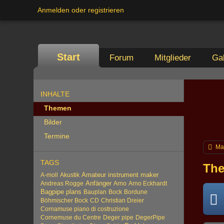
Anmelden oder registrieren
Start
Forum
Mitglieder
Gal
INHALTE
Themen
Bilder
Termine
Ma
TAGS
The
Amateur instrument maker
A-moll
Akustik
Anfänger
Andreas Rogge
Arno
Arno Eckhardt
Bagpipe plans
Bauplan
Bock
Bordune
Böhmischer Bock
CD
Christian Dreier
Cornamuse piano di costruzione
Cornemuse du Centre
Deger pipe
DegerPipe