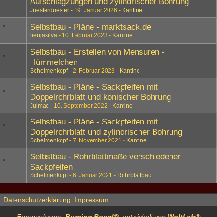
Aufschlagzungen und zylindrischer Bohrung
Juesterduester
19. Januar 2026
Kantine
Selbstbau - Pläne - marktsack.de
benjasilva
10. Februar 2023
Kantine
Selbstbau - Erstellen von Mensuren -
Hümmelchen
Schelmenkopf
2. Februar 2023
Kantine
Selbstbau - Pläne - Sackpfeifen mit
Doppelrohrblatt und konischer Bohrung
Julmac
10. September 2022
Kantine
Selbstbau - Pläne - Sackpfeifen mit
Doppelrohrblatt und zylindrischer Bohrung
Schelmenkopf
7. November 2021
Kantine
Selbstbau - Rohrblattmaße verschiedener
Sackpfeifen
Schelmenkopf
6. Januar 2021
Rohrblattbau
Datenschutzerklärung
Impressum
Forensoftware:
Burning Board®
, entwickelt von
WoltLab®