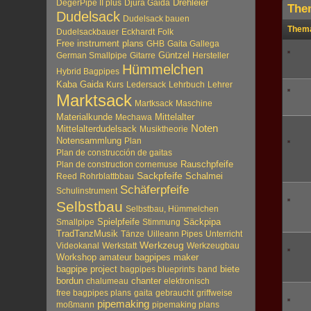
Drehleier
DegerPipe II plus
Djura Gaida
The
Dudelsack
Dudelsack bauen
Them
Dudelsackbauer
Eckhardt
Folk
Free instrument plans
GHB
Gaita Gallega
Güntzel
German Smallpipe
Gitarre
Hersteller
Hümmelchen
Hybrid Bagpipes
Kaba Gaida
Kurs
Ledersack
Lehrbuch
Lehrer
Marktsack
Martksack
Maschine
Materialkunde
Mittelalter
Mechawa
Noten
Mittelalterdudelsack
Musiktheorie
Notensammlung
Plan
Plan de construcción de gaitas
Plan de construction cornemuse
Rauschpfeife
Sackpfeife
Reed
Rohrblattbbau
Schalmei
Schäferpfeife
Schulinstrument
Selbstbau
Selbstbau, Hümmelchen
Spielpfeife
Säckpipa
Smallpipe
Stimmung
TradTanzMusik
Tänze
Uilleann Pipes
Unterricht
Werkzeug
Videokanal
Werkstatt
Werkzeugbau
Workshop
amateur bagpipes maker
biete
bagpipe project
bagpipes blueprints
band
bordun
chalumeau
chanter
elektronisch
free bagpipes plans
gaita
gebraucht
griffweise
pipemaking
moßmann
pipemaking plans