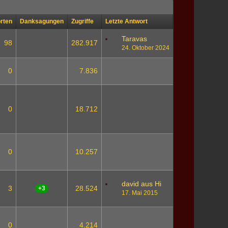
rten
Danksagungen
Zugriffe
Letzte Antwort
Taravas
98
282.917
24. Oktober 2024
0
7.836
0
18.712
0
10.257
david aus Hi
3
28.524
+3
17. Mai 2015
0
4.214