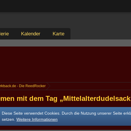
erie
Kalender
Karte
rktsack.de - Die ReedRocker
men mit dem Tag „Mittelalterdudelsack
Diese Seite verwendet Cookies. Durch die Nutzung unserer Seite erkl
setzen.
Weitere Informationen