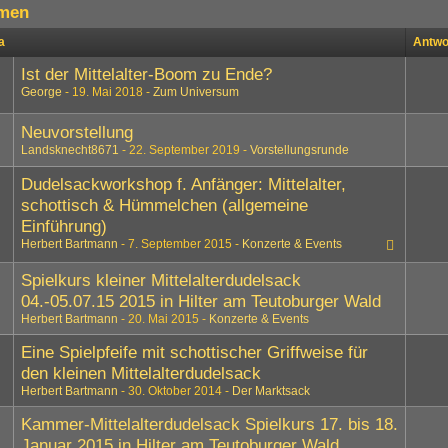
men
a
Antwo
Ist der Mittelalter-Boom zu Ende?
George
19. Mai 2018
Zum Universum
1
2
3
4
5
Neuvorstellung
Landsknecht8671
22. September 2019
Vorstellungsrunde
Dudelsackworkshop f. Anfänger: Mittelalter,
schottisch & Hümmelchen (allgemeine
Einführung)
Herbert Bartmann
7. September 2015
Konzerte & Events
Spielkurs kleiner Mittelalterdudelsack
04.-05.07.15 2015 in Hilter am Teutoburger Wald
Herbert Bartmann
20. Mai 2015
Konzerte & Events
Eine Spielpfeife mit schottischer Griffweise für
den kleinen Mittelalterdudelsack
Herbert Bartmann
30. Oktober 2014
Der Marktsack
Kammer-Mittelalterdudelsack Spielkurs 17. bis 18.
Januar 2015 in Hilter am Teutoburger Wald