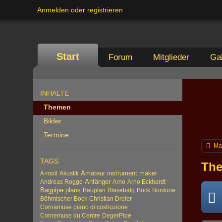
Anmelden oder registrieren
Start
Forum
Mitglieder
Gal
INHALTE
Themen
Bilder
Termine
Ma
TAGS
The
Amateur instrument maker
A-moll
Akustik
Anfänger
Andreas Rogge
Arno
Arno Eckhardt
Bagpipe plans
Bauplan
Blasebalg
Bock
Bordune
Böhmischer Bock
Christian Dreier
Cornamuse piano di costruzione
Cornemuse du Centre
DegerPipe