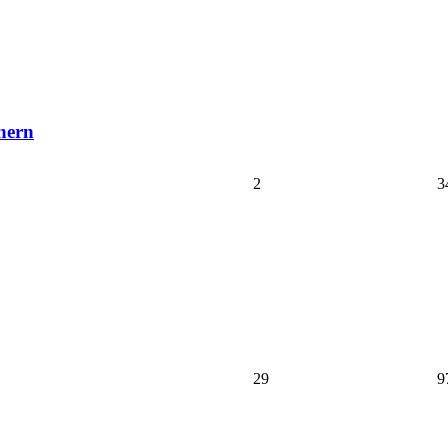
rnern
2
3
29
9