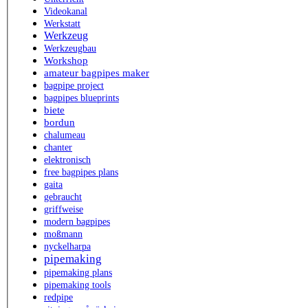
Videokanal
Werkstatt
Werkzeug
Werkzeugbau
Workshop
amateur bagpipes maker
bagpipe project
bagpipes blueprints
biete
bordun
chalumeau
chanter
elektronisch
free bagpipes plans
gaita
gebraucht
griffweise
modern bagpipes
moßmann
nyckelharpa
pipemaking
pipemaking plans
pipemaking tools
redpipe