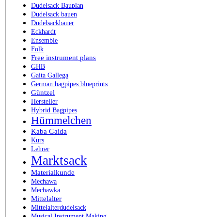
Dudelsack Bauplan
Dudelsack bauen
Dudelsackbauer
Eckhardt
Ensemble
Folk
Free instrument plans
GHB
Gaita Gallega
German bagpipes blueprints
Güntzel
Hersteller
Hybrid Bagpipes
Hümmelchen
Kaba Gaida
Kurs
Lehrer
Marktsack
Materialkunde
Mechawa
Mechawka
Mittelalter
Mittelalterdudelsack
Musical Instrument Making