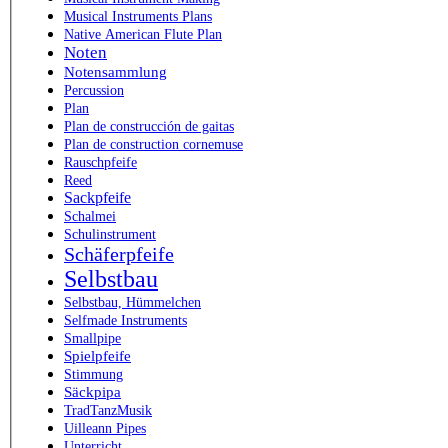
Musical Instruments Plans
Native American Flute Plan
Noten
Notensammlung
Percussion
Plan
Plan de construcción de gaitas
Plan de construction cornemuse
Rauschpfeife
Reed
Sackpfeife
Schalmei
Schulinstrument
Schäferpfeife
Selbstbau
Selbstbau, Hümmelchen
Selfmade Instruments
Smallpipe
Spielpfeife
Stimmung
Säckpipa
TradTanzMusik
Uilleann Pipes
Unterricht