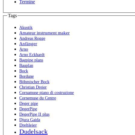
Termine
Tags
Akustik
Amateur instrument maker
Andreas Rogge
Anfänger
Arno
Arno Eckhardt
Bagpipe plans
Bauplan
Bock
Bordune
Böhmischer Bock
Christian Dreier
Cornamuse piano di costruzione
Cornemuse du Centre
Deger pipe
DegerPipe
DegerPipe II plus
Djura Gaida
Drehleier
Dudelsack