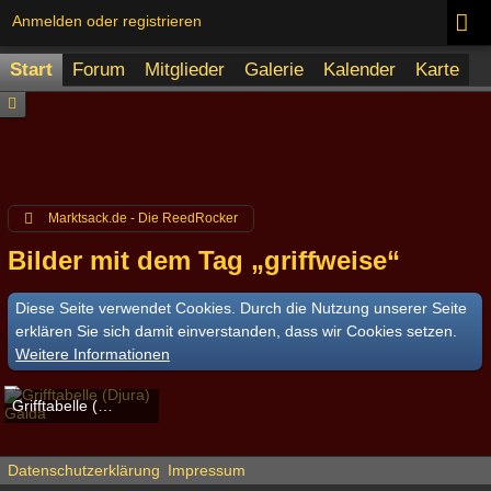
Anmelden oder registrieren
Start
Forum
Mitglieder
Galerie
Kalender
Karte
Marktsack.de - Die ReedRocker
Bilder mit dem Tag „griffweise“
Diese Seite verwendet Cookies. Durch die Nutzung unserer Seite
erklären Sie sich damit einverstanden, dass wir Cookies setzen.
Weitere Informationen
Grifftabelle (Djura) Gaida
Schelmenkopf
-
17. April 2023
2.472
0
0
Datenschutzerklärung
Impressum