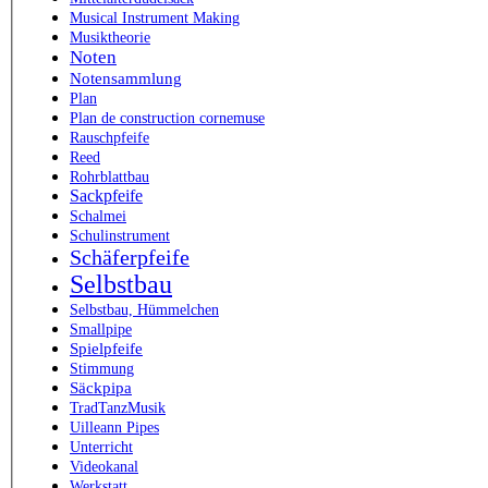
Musical Instrument Making
Musiktheorie
Noten
Notensammlung
Plan
Plan de construction cornemuse
Rauschpfeife
Reed
Rohrblattbau
Sackpfeife
Schalmei
Schulinstrument
Schäferpfeife
Selbstbau
Selbstbau, Hümmelchen
Smallpipe
Spielpfeife
Stimmung
Säckpipa
TradTanzMusik
Uilleann Pipes
Unterricht
Videokanal
Werkstatt