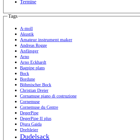
Termine
Tags
A-moll
Akustik
Amateur instrument maker
Andreas Rogge
Anfänger
Arno
Arno Eckhardt
Bagpipe plans
Bock
Bordune
Böhmischer Bock
Christian Dreier
Cornamuse piano di costruzione
Cornemuse
Cornemuse du Centre
DegerPipe
DegerPipe II plus
Djura Gaida
Drehleier
Dudelsack