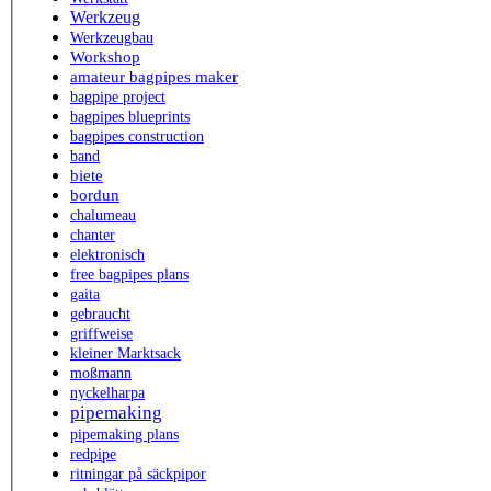
Werkzeug
Werkzeugbau
Workshop
amateur bagpipes maker
bagpipe project
bagpipes blueprints
bagpipes construction
band
biete
bordun
chalumeau
chanter
elektronisch
free bagpipes plans
gaita
gebraucht
griffweise
kleiner Marktsack
moßmann
nyckelharpa
pipemaking
pipemaking plans
redpipe
ritningar på säckpipor