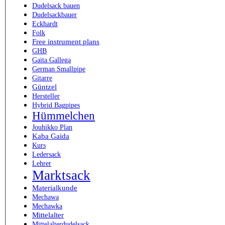
Dudelsack bauen
Dudelsackbauer
Eckhardt
Folk
Free instrument plans
GHB
Gaita Gallega
German Smallpipe
Gitarre
Güntzel
Hersteller
Hybrid Bagpipes
Hümmelchen
Jouhikko Plan
Kaba Gaida
Kurs
Ledersack
Lehrer
Marktsack
Materialkunde
Mechawa
Mechawka
Mittelalter
Mittelalterdudelsack