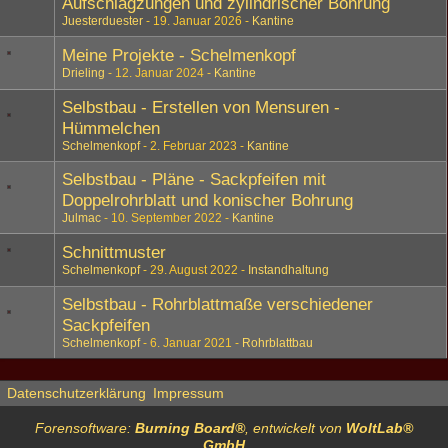
Aufschlagzungen und zylindrischer Bohrung
Juesterduester
19. Januar 2026
Kantine
Meine Projekte - Schelmenkopf
Drieling
12. Januar 2024
Kantine
Selbstbau - Erstellen von Mensuren -
Hümmelchen
Schelmenkopf
2. Februar 2023
Kantine
Selbstbau - Pläne - Sackpfeifen mit
Doppelrohrblatt und konischer Bohrung
Julmac
10. September 2022
Kantine
Schnittmuster
Schelmenkopf
29. August 2022
Instandhaltung
Selbstbau - Rohrblattmaße verschiedener
Sackpfeifen
Schelmenkopf
6. Januar 2021
Rohrblattbau
Datenschutzerklärung
Impressum
Forensoftware:
Burning Board®
, entwickelt von
WoltLab®
GmbH