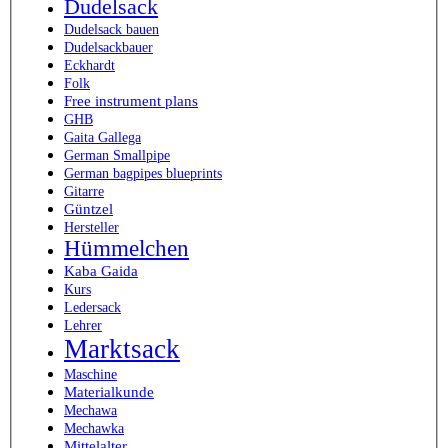
Dudelsack
Dudelsack bauen
Dudelsackbauer
Eckhardt
Folk
Free instrument plans
GHB
Gaita Gallega
German Smallpipe
German bagpipes blueprints
Gitarre
Güntzel
Hersteller
Hümmelchen
Kaba Gaida
Kurs
Ledersack
Lehrer
Marktsack
Maschine
Materialkunde
Mechawa
Mechawka
Mittelalter