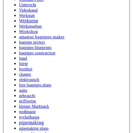
Unterricht
Videokanal
Werkstatt
Werkzeug
Werkzeugbau
Workshop
amateur bagpipes maker
bagpipe project
bagpipes blueprints
bagpipes construction
band
biete
bordun
chanter
elektronisch
free bagpipes plans
gaita
gebraucht
griffweise
kleiner Marktsack
moßmann
nyckelharpa
pipemaking
pipemaking plans