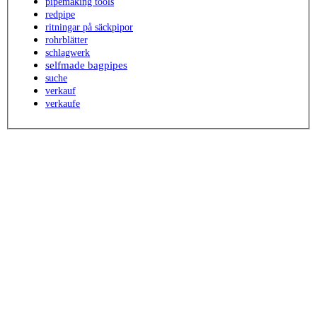
pipemaking tools
redpipe
ritningar på säckpipor
rohrblätter
schlagwerk
selfmade bagpipes
suche
verkauf
verkaufe