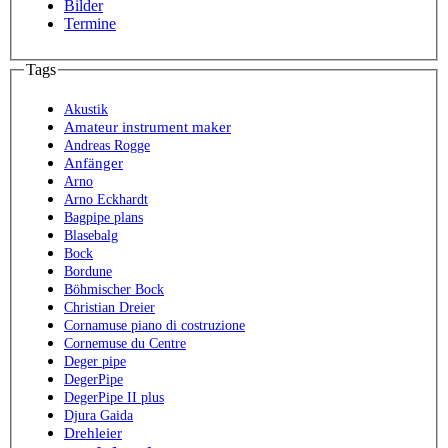
Bilder
Termine
Tags
Akustik
Amateur instrument maker
Andreas Rogge
Anfänger
Arno
Arno Eckhardt
Bagpipe plans
Blasebalg
Bock
Bordune
Böhmischer Bock
Christian Dreier
Cornamuse piano di costruzione
Cornemuse du Centre
Deger pipe
DegerPipe
DegerPipe II plus
Djura Gaida
Drehleier