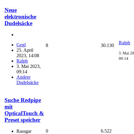
Neue
elektronische
Dudelsäcke
Ralph
Gegl
8
30.130
25. April
3. Mai 2
2023, 14:08
09:14
Ralph
3. Mai 2023,
09:14
Andere
Dudelsäcke
Suche Redpipe
mit
OpticalTouch &
Preset speicher
0
6.522
Rassgar