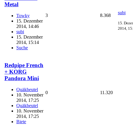
Metal
subi
3
8.368
Towky
15. Dezember
15. Deze
2014, 14:46
2014, 15
subi
15. Dezember
2014, 15:14
Suche
Redpipe French
+ KORG
Pandora Mini
Quäkbeutel
0
11.320
10. November
2014, 17:25
Quäkbeutel
10. November
2014, 17:25
Biete