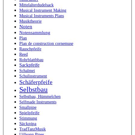
Mittelalterdudelsack
Musical Instrument Making
Musical Instruments Plans
Musiktheorie
Noten
Notensammlung
Plan
Plan de construction cornemuse
Rauschpfeife
Reed
Rohrblattbbau
Sackpfeife
Schalmei
Schulinstrument
Schäferpfeife
Selbstbau
Selbstbau, Hümmelchen
Selfmade Instruments
Smallpipe
Spielpfeife
Stimmung
Säckpipa
TradTanzMusik
Uilleann Pipes