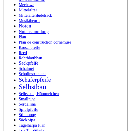
Mechawa
Mittelalter
Mittelalterdudelsack
Musiktheorie
Noten
Notensammlung
Plan
Plan de construction cornemuse
Rauschpfeife
Reed
Rohrblattbbau
Sackpfeife
Schalmei
Schulinstrument
Schäferpfeife
Selbstbau
Selbstbau, Hümmelchen
Smallpipe
Sordellina
Spielpfeife
Stimmung
Säckpipa
Tagelharpa Plan
TradTanzMusik