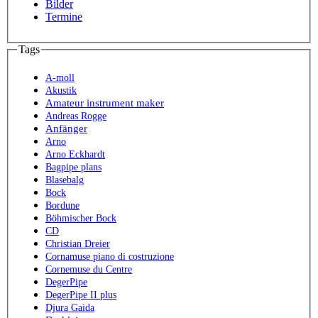
Bilder
Termine
Tags
A-moll
Akustik
Amateur instrument maker
Andreas Rogge
Anfänger
Arno
Arno Eckhardt
Bagpipe plans
Blasebalg
Bock
Bordune
Böhmischer Bock
CD
Christian Dreier
Cornamuse piano di costruzione
Cornemuse du Centre
DegerPipe
DegerPipe II plus
Djura Gaida