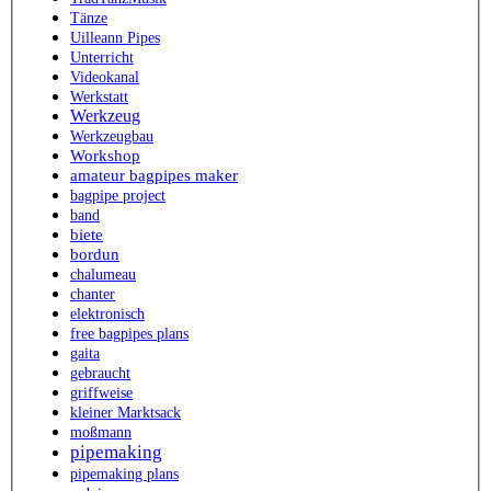
Tänze
Uilleann Pipes
Unterricht
Videokanal
Werkstatt
Werkzeug
Werkzeugbau
Workshop
amateur bagpipes maker
bagpipe project
band
biete
bordun
chalumeau
chanter
elektronisch
free bagpipes plans
gaita
gebraucht
griffweise
kleiner Marktsack
moßmann
pipemaking
pipemaking plans