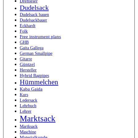
Drehleier
Dudelsack
Dudelsack bauen
Dudelsackbauer
Eckhardt
Folk
Free instrument plans
GHB
Gaita Gallega
German Smallpipe
Gitarre
Güntzel
Hersteller
Hybrid Bagpipes
Hümmelchen
Kaba Gaida
Kurs
Ledersack
Lehrbuch
Lehrer
Marktsack
Martksack
Maschine
Materialkunde