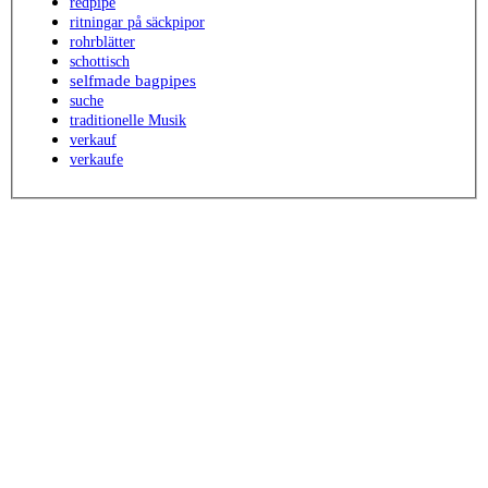
redpipe
ritningar på säckpipor
rohrblätter
schottisch
selfmade bagpipes
suche
traditionelle Musik
verkauf
verkaufe